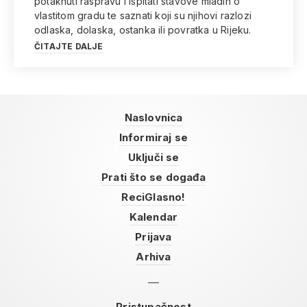
potaknuti raspravu i ispitati stavove mladih o
vlastitom gradu te saznati koji su njihovi razlozi
odlaska, dolaska, ostanka ili povratka u Rijeku.
ČITAJTE DALJE
Naslovnica
Informiraj se
Uključi se
Prati što se događa
ReciGlasno!
Kalendar
Prijava
Arhiva
Pristupačnost