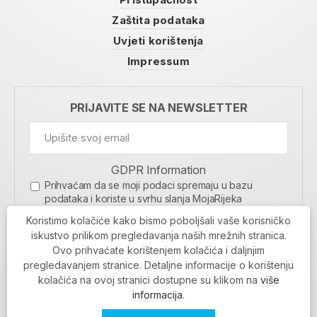
Zaštita podataka
Uvjeti korištenja
Impressum
PRIJAVITE SE NA NEWSLETTER
GDPR Information
Prihvaćam da se moji podaci spremaju u bazu
podataka i koriste u svrhu slanja MojaRijeka
newslettera
Koristimo kolačiće kako bismo poboljšali vaše korisničko
MOJARIJEKA NEWSLETTER
iskustvo prilikom pregledavanja naših mrežnih stranica.
Ovo prihvaćate korištenjem kolačića i daljnjim
PRIJAVI SE
pregledavanjem stranice. Detaljne informacije o korištenju
kolačića na ovoj stranici dostupne su klikom na
više
informacija
.