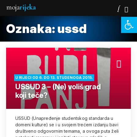
moja
rijeka
Open 
Oznaka:
ussd
U RIJECI OD 6. DO 13. STUDENOGA 2015.
USSUD 3 – (Ne) voliš grad
koji teče?
USSUD (Unapređenje studentskog standarda u
domeni kulture) se i u svojem trećem izdanju bavi
društveno odgovornim temama, a ovoga puta želi