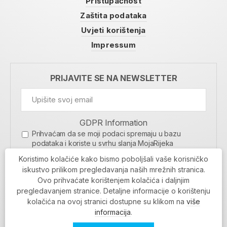
Pristupačnost
Zaštita podataka
Uvjeti korištenja
Impressum
PRIJAVITE SE NA NEWSLETTER
GDPR Information
Prihvaćam da se moji podaci spremaju u bazu
podataka i koriste u svrhu slanja MojaRijeka
newslettera
Koristimo kolačiće kako bismo poboljšali vaše korisničko
MOJARIJEKA NEWSLETTER
iskustvo prilikom pregledavanja naših mrežnih stranica.
Ovo prihvaćate korištenjem kolačića i daljnjim
PRIJAVI SE
pregledavanjem stranice. Detaljne informacije o korištenju
kolačića na ovoj stranici dostupne su klikom na
više
informacija
.