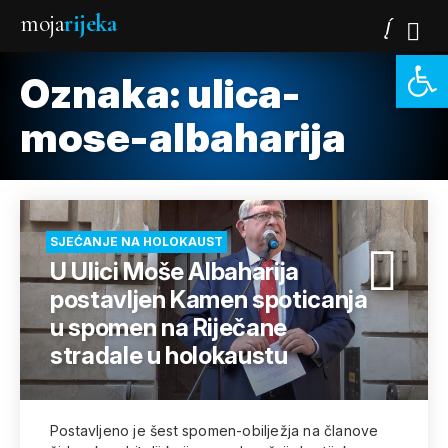
moja
rijeka
Open 
Oznaka:
ulica-
mose-albaharija
SJEĆANJE NA HOLOKAUST
U Ulici Moše Albaharija
postavljen Kamen spoticanja
u spomen na Riječane
stradale u holokaustu
Postavljeno je šest spomen-obilježja na članove