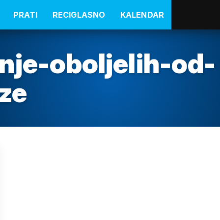
PRATI
RECIGLASNO
KALENDAR
nje-oboljelih-od-
oze