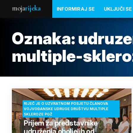
moja
rijeka
INFORMIRAJ SE
UKLJUČI SE
Oznaka:
udruze
multiple-skler
RIJEČ JE O UZVRATNOM POSJETU ČLANOVA
VOJVOĐANSKE UDRUGE DRUŠTVU MULTIPLE
SKLEROZE PGŽ
Prijem za predstavnike
udruženja oboljelih od