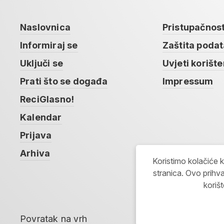
Naslovnica
Pristupačnos
Informiraj se
Zaštita poda
Uključi se
Uvjeti korište
Prati što se događa
Impressum
ReciGlasno!
Kalendar
Prijava
Arhiva
Koristimo kolačiće 
stranica. Ovo prihva
koriš
Povratak na vrh