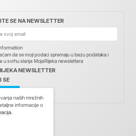
VITE SE NA NEWSLETTER
nformation
aćam da se moji podaci spremaju u bazu podataka i
te u svrhu slanja MojaRijeka newslettera
IJEKA NEWSLETTER
I SE
avanja naših mrežnih
etaljne informacije o
macija
.