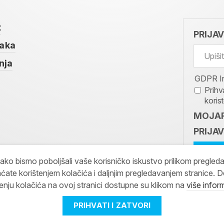
t
PRIJA
taka
nja
GDPR I
Prihv
koris
MOJAR
PRIJAV
kako bismo poboljšali vaše korisničko iskustvo prilikom pregled
ćate korištenjem kolačića i daljnjim pregledavanjem stranice. D
tenju kolačića na ovoj stranici dostupne su klikom na
više infor
PRIHVATI I ZATVORI