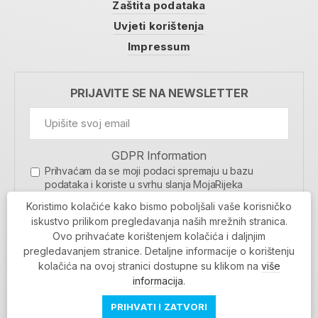
Zaštita podataka
Uvjeti korištenja
Impressum
PRIJAVITE SE NA NEWSLETTER
GDPR Information
Prihvaćam da se moji podaci spremaju u bazu
podataka i koriste u svrhu slanja MojaRijeka
newslettera
Koristimo kolačiće kako bismo poboljšali vaše korisničko
MOJARIJEKA NEWSLETTER
iskustvo prilikom pregledavanja naših mrežnih stranica.
Ovo prihvaćate korištenjem kolačića i daljnjim
PRIJAVI SE
pregledavanjem stranice. Detaljne informacije o korištenju
kolačića na ovoj stranici dostupne su klikom na
više
informacija
.
PRIHVATI I ZATVORI
Povratak na vrh