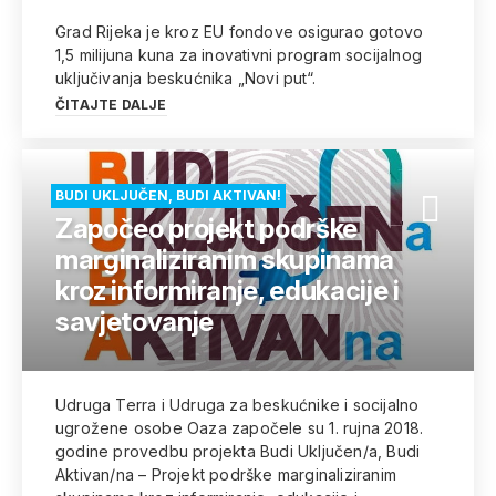
Grad Rijeka je kroz EU fondove osigurao gotovo
1,5 milijuna kuna za inovativni program socijalnog
uključivanja beskućnika „Novi put“.
ČITAJTE DALJE
BUDI UKLJUČEN, BUDI AKTIVAN!
Započeo projekt podrške
marginaliziranim skupinama
kroz informiranje, edukacije i
savjetovanje
Udruga Terra i Udruga za beskućnike i socijalno
ugrožene osobe Oaza započele su 1. rujna 2018.
godine provedbu projekta Budi Uključen/a, Budi
Aktivan/na – Projekt podrške marginaliziranim