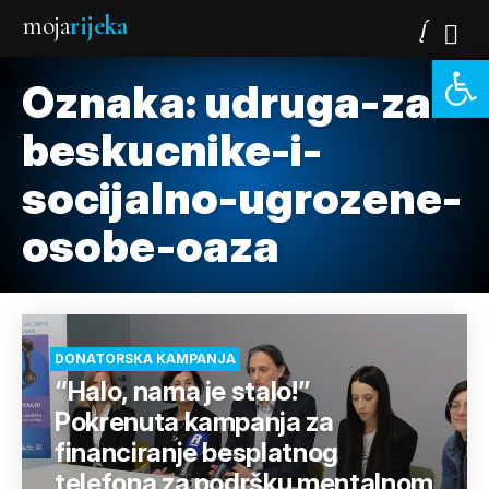
moja
rijeka
Open 
Oznaka:
udruga-za-
beskucnike-i-
socijalno-ugrozene-
osobe-oaza
DONATORSKA KAMPANJA
“Halo, nama je stalo!”
Pokrenuta kampanja za
financiranje besplatnog
telefona za podršku mentalnom