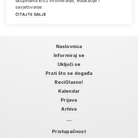
skupinama kroz informiranje, edukacije i
savjetovanje.
ČITAJTE DALJE
Naslovnica
Informiraj se
Uključi se
Prati što se događa
ReciGlasno!
Kalendar
Prijava
Arhiva
Pristupačnost