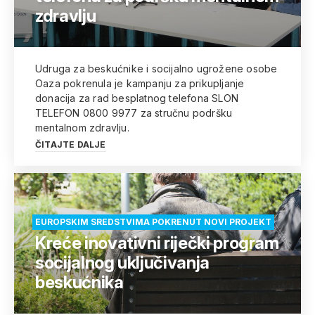
zdravlju
Udruga za beskućnike i socijalno ugrožene osobe
Oaza pokrenula je kampanju za prikupljanje
donacija za rad besplatnog telefona SLON
TELEFON 0800 9977 za stručnu podršku
mentalnom zdravlju.
ČITAJTE DALJE
EUROPSKIM SREDSTVIMA POKRENUT NOVI PROJEKT
Kreće inovativni riječki program
socijalnog uključivanja
beskućnika