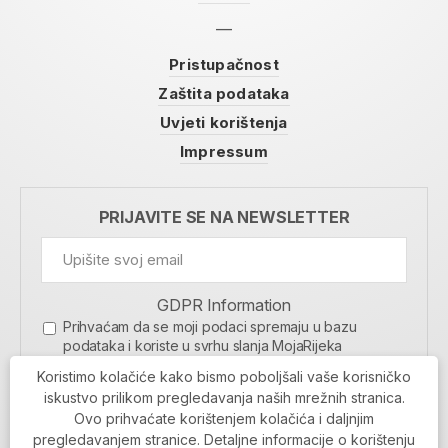
Pristupačnost
Zaštita podataka
Uvjeti korištenja
Impressum
PRIJAVITE SE NA NEWSLETTER
GDPR Information
Prihvaćam da se moji podaci spremaju u bazu
podataka i koriste u svrhu slanja MojaRijeka
newslettera
Koristimo kolačiće kako bismo poboljšali vaše korisničko
MOJARIJEKA NEWSLETTER
iskustvo prilikom pregledavanja naših mrežnih stranica.
Ovo prihvaćate korištenjem kolačića i daljnjim
PRIJAVI SE
pregledavanjem stranice. Detaljne informacije o korištenju