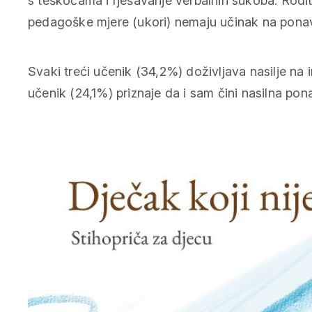
s teškoćama i rješavanje verbalnih sukoba. Rodite
pedagoške mjere (ukori) nemaju učinak na ponavl
Svaki treći učenik (34,2%) doživljava nasilje na
učenik (24,1%) priznaje da i sam čini nasilna pon