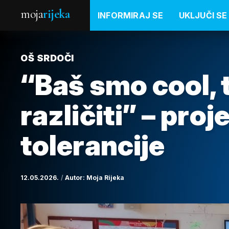
moja
rijeka
INFORMIRAJ SE
UKLJUČI SE
OŠ SRDOČI
“Baš smo cool, t
različiti” – proj
tolerancije
12.05.2026.
Autor:
Moja Rijeka