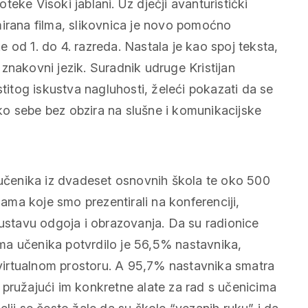
eke Visoki jablani. Uz dječji avanturistički
mirana filma, slikovnica je novo pomoćno
 od 1. do 4. razreda. Nastala je kao spoj teksta,
i znakovni jezik. Suradnik udruge Kristijan
stitog iskustva nagluhosti, želeći pokazati da se
o sebe bez obzira na slušne i komunikacijske
čenika iz dvadeset osnovnih škola te oko 500
jama koje smo prezentirali na konferenciji,
sustavu odgoja i obrazovanja. Da su radionice
ma učenika potvrdilo je 56,5% nastavnika,
u virtualnom prostoru. A 95,7% nastavnika smatra
 pružajući im konkretne alate za rad s učenicima