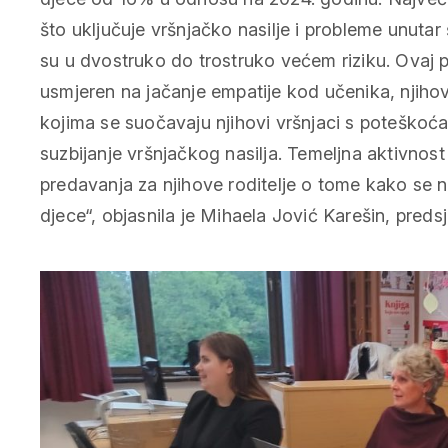
što uključuje vršnjačko nasilje i probleme unuta
su u dvostruko do trostruko većem riziku. Ovaj pr
usmjeren na jačanje empatije kod učenika, njihovu 
kojima se suočavaju njihovi vršnjaci s poteškoća
suzbijanje vršnjačkog nasilja. Temeljna aktivnost
predavanja za njihove roditelje o tome kako se 
djece“, objasnila je Mihaela Jović Karešin, preds