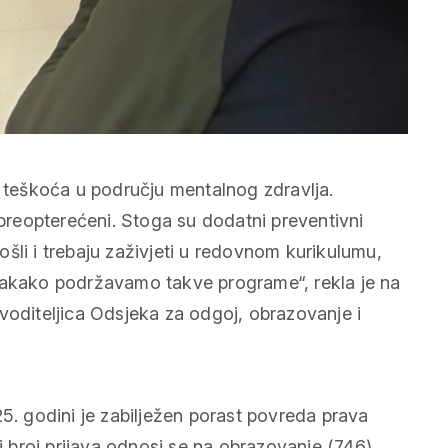
t teškoća u području mentalnog zdravlja.
 preopterećeni. Stoga su dodatni preventivni
šli i trebaju zaživjeti u redovnom kurikulumu,
Svakako podržavamo takve programe“, rekla je na
voditeljica Odsjeka za odgoj, obrazovanje i
25. godini je zabilježen porast povreda prava
broj prijava odnosi se na obrazovanje (746),