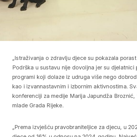
„Istraživanja o zdravlju djece su pokazala poras
Podrška u sustavu nije dovoljna jer su djelatnici
programi koji dolaze iz udruga više nego dobrodo
kao i izvannastavnim i izbornim aktivnostima. 
konferenciji za medije Marija Japundža Broznić, 
mlade Grada Rijeke.
„Prema izvješću pravobraniteljice za djecu, u 20
djece od 16% u odnosu na 2024. godinu. Najveći 