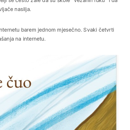
lji se često žale da su škole “vezanih ruku” i da
jače nasilja.
 internetu barem jednom mjesečno. Svaki četvrti
ašanja na internetu.