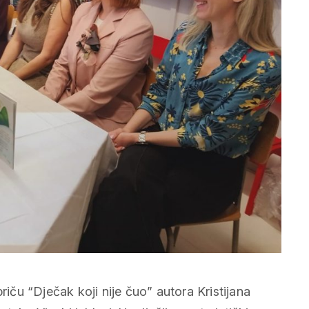
riču “Dječak koji nije čuo” autora Kristijana