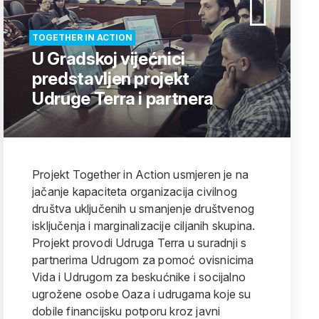
TOGETHER IN ACTION
U Gradskoj vijećnici
predstavljen projekt
Udruge Terra i partnera
Projekt Together in Action usmjeren je na
jačanje kapaciteta organizacija civilnog
društva uključenih u smanjenje društvenog
isključenja i marginalizacije ciljanih skupina.
Projekt provodi Udruga Terra u suradnji s
partnerima Udrugom za pomoć ovisnicima
Vida i Udrugom za beskućnike i socijalno
ugrožene osobe Oaza i udrugama koje su
dobile financijsku potporu kroz javni