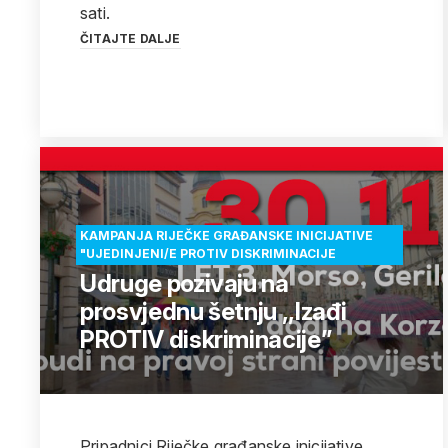
sati.
ČITAJTE DALJE
KAMPANJA RIJEČKE GRAĐANSKE INICIJATIVE
"UJEDINJENI/E PROTIV DISKRIMINACIJE
Udruge pozivaju na
prosvjednu šetnju ,,lzađi
PROTIV diskriminacije”
Pripadnici Riječke građanske inicijative