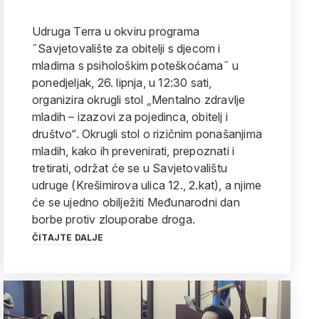
Udruga Terra u okviru programa
˝Savjetovalište za obitelji s djecom i
mladima s psihološkim poteškoćama˝ u
ponedjeljak, 26. lipnja, u 12:30 sati,
organizira okrugli stol „Mentalno zdravlje
mladih – izazovi za pojedinca, obitelj i
društvo“. Okrugli stol o rizičnim ponašanjima
mladih, kako ih prevenirati, prepoznati i
tretirati, održat će se u Savjetovalištu
udruge (Krešimirova ulica 12., 2.kat), a njime
će se ujedno obilježiti Međunarodni dan
borbe protiv zlouporabe droga.
ČITAJTE DALJE