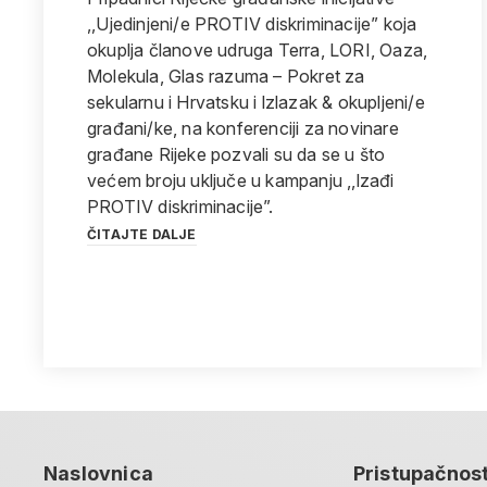
,,Ujedinjeni/e PROTIV diskriminacije” koja
okuplja članove udruga Terra, LORI, Oaza,
Molekula, Glas razuma – Pokret za
sekularnu i Hrvatsku i lzlazak & okupljeni/e
građani/ke, na konferenciji za novinare
građane Rijeke pozvali su da se u što
većem broju uključe u kampanju ,,lzađi
PROTIV diskriminacije”.
ČITAJTE DALJE
Naslovnica
Pristupačnos