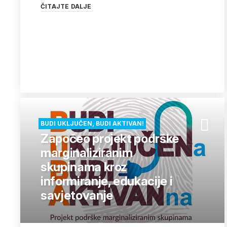
ČITAJTE DALJE
BUDI UKLJUČEN, BUDI AKTIVAN!
Započeo projekt podrške
marginaliziranim
skupinama kroz
informiranje, edukacije i
savjetovanje