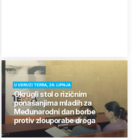
U UDRUZI TERRA, 26. LIPNJA
Okrugli stol o rizičnim
ponašanjima mladih za
Međunarodni dan borbe
protiv zlouporabe droga