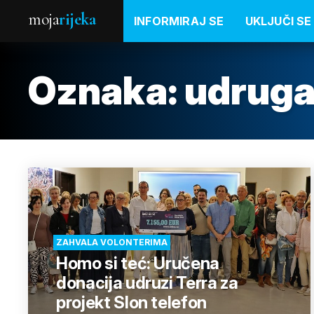
moja
rijeka
INFORMIRAJ SE
UKLJUČI SE
Oznaka:
udruga
ZAHVALA VOLONTERIMA
Homo si teć: Uručena
donacija udruzi Terra za
projekt Slon telefon