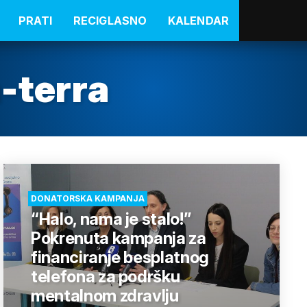
PRATI
RECIGLASNO
KALENDAR
-terra
DONATORSKA KAMPANJA
“Halo, nama je stalo!”
Pokrenuta kampanja za
financiranje besplatnog
telefona za podršku
mentalnom zdravlju