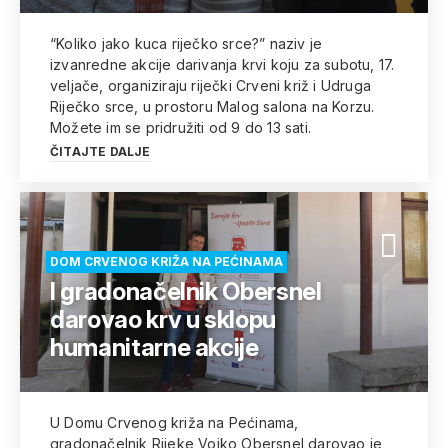
“Koliko jako kuca riječko srce?” naziv je
izvanredne akcije darivanja krvi koju za subotu, 17.
veljače, organiziraju riječki Crveni križ i Udruga
Riječko srce, u prostoru Malog salona na Korzu.
Možete im se pridružiti od 9 do 13 sati.
ČITAJTE DALJE
DOM CRVENOG KRIŽA NA PEĆINAMA
I gradonačelnik Obersnel
darovao krv u sklopu
humanitarne akcije
U Domu Crvenog križa na Pećinama,
gradonačelnik Rijeke Vojko Obersnel darovao je