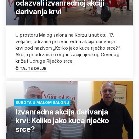
odazvali izvanrednoj akciji
darivanja krvi
U prostoru Malog salona na Korzu u subotu, 17.
veljače, održana je izvanredna akcija darivanja
krvi pod nazivom „Koliko jako kuca riječko srce?“.
Akcija je održana u organizaciji riječkog Crvenog
križa i Udruge Riječko srce.
ČITAJTE DALJE
SUBOTA U MALOM SALONU
Izvanredna akcija darivanja
krvi: Koliko jako kuca riječko
srce?