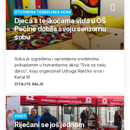
OTVORENA TERAPIJSKA SOBA
Djeca s teškoćama vida u OŠ
Pećine dobila svoju senzornu
sobu
Soba je izgrađena i opremljena sredstvima
prikupljenim u humanitarnoj akciji “Sve za našu
djecu”, koju organizirali Udruga Riječko srce i
Kanal RI
ČITAJTE DALJE
VIDEO
Riječani se još jednom