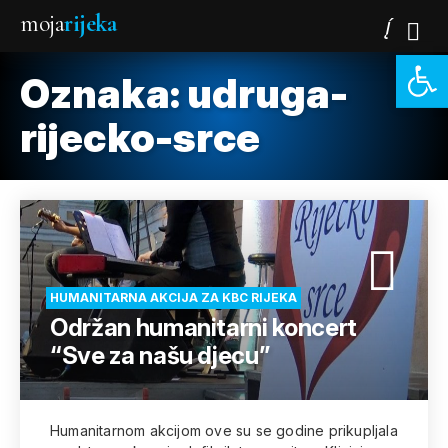
moja
rijeka
Open 
Oznaka:
udruga-
rijecko-srce
HUMANITARNA AKCIJA ZA KBC RIJEKA
Održan humanitarni koncert
“Sve za našu djecu”
Humanitarnom akcijom ove su se godine prikupljala