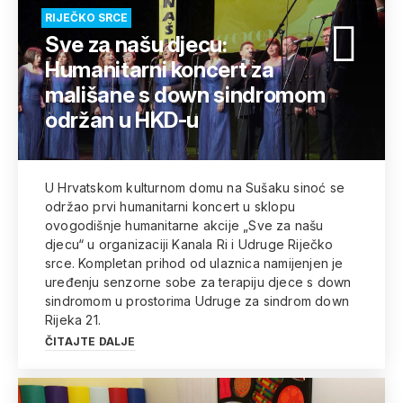
RIJEČKO SRCE
Sve za našu djecu:
Humanitarni koncert za
mališane s down sindromom
održan u HKD-u
U Hrvatskom kulturnom domu na Sušaku sinoć se
održao prvi humanitarni koncert u sklopu
ovogodišnje humanitarne akcije „Sve za našu
djecu“ u organizaciji Kanala Ri i Udruge Riječko
srce. Kompletan prihod od ulaznica namijenjen je
uređenju senzorne sobe za terapiju djece s down
sindromom u prostorima Udruge za sindrom down
Rijeka 21.
ČITAJTE DALJE