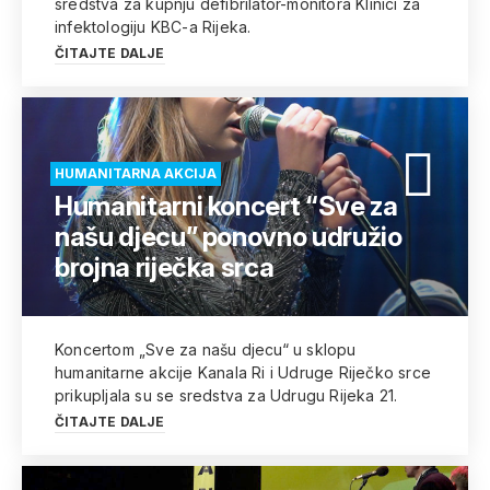
sredstva za kupnju defibrilator-monitora Klinici za
infektologiju KBC-a Rijeka.
ČITAJTE DALJE
HUMANITARNA AKCIJA
Humanitarni koncert “Sve za
našu djecu” ponovno udružio
brojna riječka srca
Koncertom „Sve za našu djecu“ u sklopu
humanitarne akcije Kanala Ri i Udruge Riječko srce
prikupljala su se sredstva za Udrugu Rijeka 21.
ČITAJTE DALJE