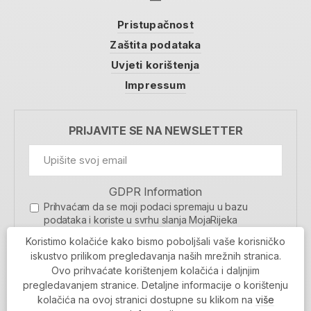
Pristupačnost
Zaštita podataka
Uvjeti korištenja
Impressum
PRIJAVITE SE NA NEWSLETTER
GDPR Information
Prihvaćam da se moji podaci spremaju u bazu
podataka i koriste u svrhu slanja MojaRijeka
newslettera
Koristimo kolačiće kako bismo poboljšali vaše korisničko
MOJARIJEKA NEWSLETTER
iskustvo prilikom pregledavanja naših mrežnih stranica.
Ovo prihvaćate korištenjem kolačića i daljnjim
PRIJAVI SE
pregledavanjem stranice. Detaljne informacije o korištenju
kolačića na ovoj stranici dostupne su klikom na
više