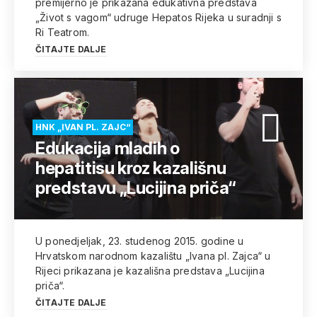
premijerno je prikazana edukativna predstava
„Život s vagom“ udruge Hepatos Rijeka u suradnji s
Ri Teatrom.
ČITAJTE DALJE
HNK „IVAN PL. ZAJC“
Edukacija mladih o
hepatitisu kroz kazališnu
predstavu „Lucijina priča“
U ponedjeljak, 23. studenog 2015. godine u
Hrvatskom narodnom kazalištu „Ivana pl. Zajca“ u
Rijeci prikazana je kazališna predstava „Lucijina
priča“.
ČITAJTE DALJE