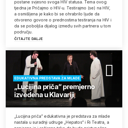
postane svjesno svoga HIV statusa. Tema ovog
tjedna je Pričajmo o HIV-u. Testirajmo (se) na HIV,
a osmišljena je kako bi se ohrabrilo ljude da
otvoreno govore o prednostima testiranja na HIV i
da se poboljša dijalog između svih partnera u tom
području.
ČITAJTE DALJE
EDUKATIVNA PREDSTAVA ZA MLADE
„Lucijina priča“ premjerno
izvedena u Klavariji
„Lucijina priča” edukativna je predstava za mlade
nastala u suradnji udruge „Hepatos“ i Ri Teatra, a