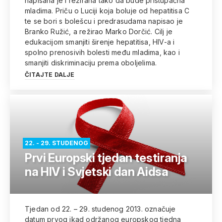
napisana je i režirana tako da bude pristupačna
mladima. Priču o Luciji koja boluje od hepatitisa C
te se bori s bolešcu i predrasudama napisao je
Branko Ružić, a režirao Marko Dorčić. Cilj je
edukacijom smanjiti širenje hepatitisa, HIV-a i
spolno prenosivih bolesti među mladima, kao i
smanjiti diskriminaciju prema oboljelima.
ČITAJTE DALJE
22. - 29. STUDENOG
Prvi Europski tjedan testiranja
na HIV i Svjetski dan Aidsa
Tjedan od 22. – 29. studenog 2013. označuje
datum prvog ikad održanog europskog tjedna