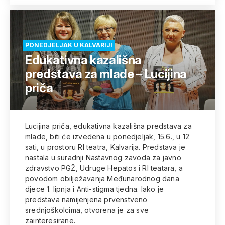
PONEDJELJAK U KALVARIJI
Edukativna kazališna
predstava za mlade – Lucijina
priča
Lucijina priča, edukativna kazališna predstava za
mlade, biti će izvedena u ponedjeljak, 15.6., u 12
sati, u prostoru RI teatra, Kalvarija. Predstava je
nastala u suradnji Nastavnog zavoda za javno
zdravstvo PGŽ, Udruge Hepatos i RI teatara, a
povodom obilježavanja Međunarodnog dana
djece 1. lipnja i Anti-stigma tjedna. Iako je
predstava namijenjena prvenstveno
srednjoškolcima, otvorena je za sve
zainteresirane.