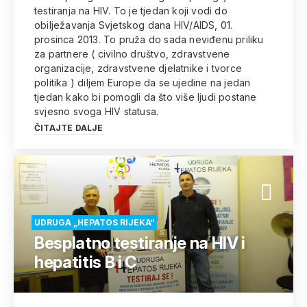
testiranja na HIV. To je tjedan koji vodi do
obilježavanja Svjetskog dana HIV/AIDS, 01.
prosinca 2013. To pruža do sada neviđenu priliku
za partnere ( civilno društvo, zdravstvene
organizacije, zdravstvene djelatnike i tvorce
politika ) diljem Europe da se ujedine na jedan
tjedan kako bi pomogli da što više ljudi postane
svjesno svoga HIV statusa.
ČITAJTE DALJE
UDRUGA „HEPATOS RIJEKA“
Besplatno testiranje na HIV i
hepatitis B i C