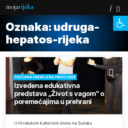
moja
rijeka
Open 
Oznaka:
udruga-
hepatos-rijeka
SVEČANA PREMIJERA PREDSTAVE
Izvedena edukativna
predstava „Život s vagom“ o
poremećajima u prehrani
U Hrvatskom kulturnom domu na Sušaku