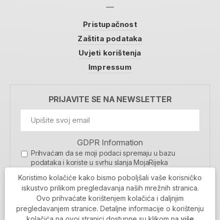
Pristupačnost
Zaštita podataka
Uvjeti korištenja
Impressum
PRIJAVITE SE NA NEWSLETTER
GDPR Information
Prihvaćam da se moji podaci spremaju u bazu
podataka i koriste u svrhu slanja MojaRijeka
newslettera
Koristimo kolačiće kako bismo poboljšali vaše korisničko
MOJARIJEKA NEWSLETTER
iskustvo prilikom pregledavanja naših mrežnih stranica.
Ovo prihvaćate korištenjem kolačića i daljnjim
PRIJAVI SE
pregledavanjem stranice. Detaljne informacije o korištenju
kolačića na ovoj stranici dostupne su klikom na
više