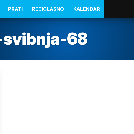
PRATI
RECIGLASNO
KALENDAR
-svibnja-68