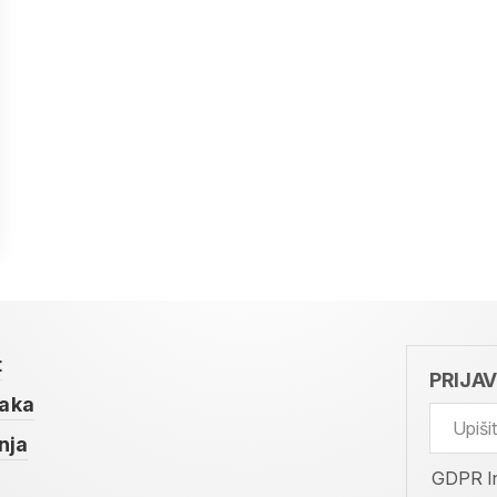
t
PRIJA
taka
nja
GDPR I