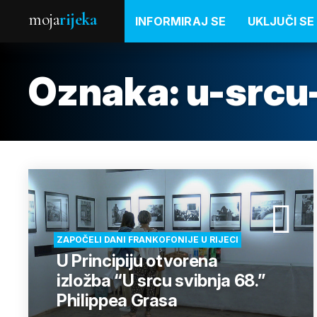
moja
rijeka
INFORMIRAJ SE
UKLJUČI SE
Oznaka:
u-srcu
ZAPOČELI DANI FRANKOFONIJE U RIJECI
U Principiju otvorena
izložba “U srcu svibnja 68.”
Philippea Grasa