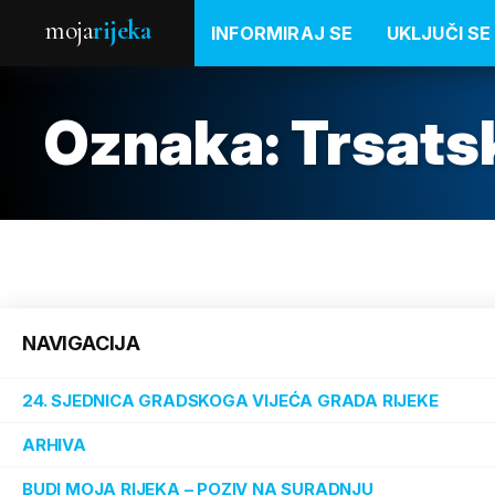
moja
rijeka
INFORMIRAJ SE
UKLJUČI SE
Oznaka:
Trsats
NAVIGACIJA
24. SJEDNICA GRADSKOGA VIJEĆA GRADA RIJEKE
ARHIVA
BUDI MOJA RIJEKA – POZIV NA SURADNJU