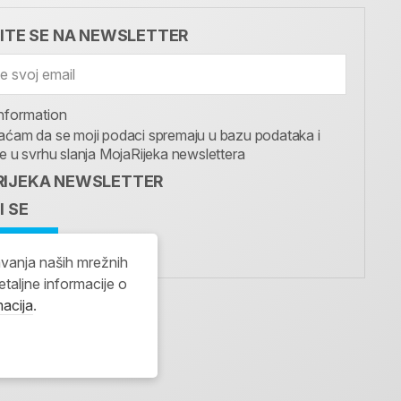
VITE SE NA NEWSLETTER
nformation
aćam da se moji podaci spremaju u bazu podataka i
te u svrhu slanja MojaRijeka newslettera
IJEKA NEWSLETTER
I SE
avanja naših mrežnih
etaljne informacije o
macija
.