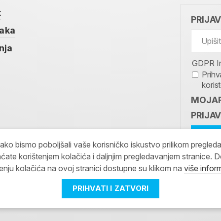
t
PRIJA
taka
nja
GDPR I
Prihv
koris
MOJAR
PRIJAV
kako bismo poboljšali vaše korisničko iskustvo prilikom pregled
ćate korištenjem kolačića i daljnjim pregledavanjem stranice. D
tenju kolačića na ovoj stranici dostupne su klikom na
više infor
PRIHVATI I ZATVORI