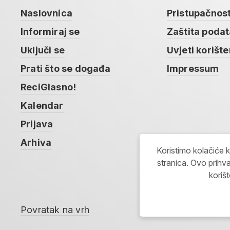
Naslovnica
Pristupačnos
Informiraj se
Zaštita poda
Uključi se
Uvjeti korište
Prati što se događa
Impressum
ReciGlasno!
Kalendar
Prijava
Arhiva
Koristimo kolačiće 
stranica. Ovo prihva
koriš
Povratak na vrh