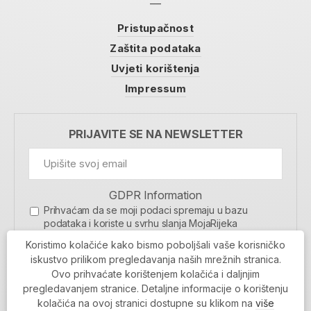
Pristupačnost
Zaštita podataka
Uvjeti korištenja
Impressum
PRIJAVITE SE NA NEWSLETTER
GDPR Information
Prihvaćam da se moji podaci spremaju u bazu
podataka i koriste u svrhu slanja MojaRijeka
newslettera
Koristimo kolačiće kako bismo poboljšali vaše korisničko
MOJARIJEKA NEWSLETTER
iskustvo prilikom pregledavanja naših mrežnih stranica.
Ovo prihvaćate korištenjem kolačića i daljnjim
PRIJAVI SE
pregledavanjem stranice. Detaljne informacije o korištenju
kolačića na ovoj stranici dostupne su klikom na
više