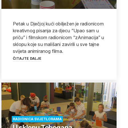
Petak u Dječjoj kući obilježen je radionicom
kreativnog pisanja za djecu “Upao sam u
priču” i filmskom radionicom “zAnimacija” u
sklopu koje su mališani zavirili u sve tajne
svijeta animiranog filma.
ČITAJTE DALJE
RADIONICA SVJETLORAMA
U sklopu Tobogana