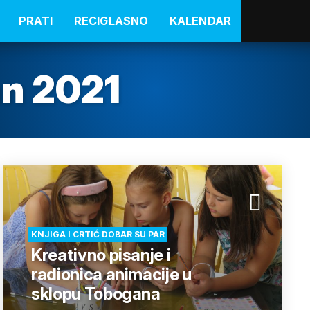
PRATI
RECIGLASNO
KALENDAR
n 2021
KNJIGA I CRTIĆ DOBAR SU PAR
Kreativno pisanje i
radionica animacije u
sklopu Tobogana