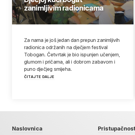
zanimljivim radionicama
Za nama je još jedan dan prepun zanimljivih
radionica održanih na dječjem festival
Tobogan. Četvrtak je bio ispunjen učenjem,
glumom i pričama, ali i dobrom zabavom i
puno dječjeg smijeha.
ČITAJTE DALJE
Naslovnica
Pristupačnos