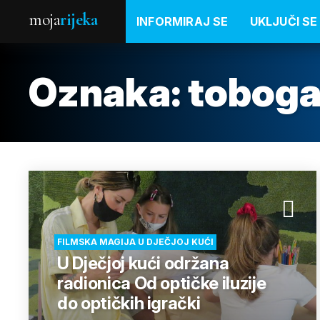
moja
rijeka
INFORMIRAJ SE
UKLJUČI SE
Oznaka:
toboga
FILMSKA MAGIJA U DJEČJOJ KUĆI
U Dječjoj kući održana
radionica Od optičke iluzije
do optičkih igrački