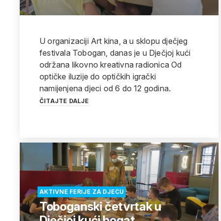
U organizaciji Art kina, a u sklopu dječjeg
festivala Tobogan, danas je u Dječjoj kući
održana likovno kreativna radionica Od
optičke iluzije do optičkih igrački
namijenjena djeci od 6 do 12 godina.
ČITAJTE DALJE
AKTIVNE FERIJE ZA DJECU
Toboganski četvrtak u
Dječjoj kući bogat