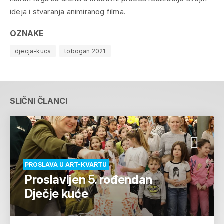
ideja i stvaranja animiranog filma.
OZNAKE
djecja-kuca
tobogan 2021
SLIČNI ČLANCI
PROSLAVA U ART-KVARTU
Proslavljen 5. rođendan
Dječje kuće