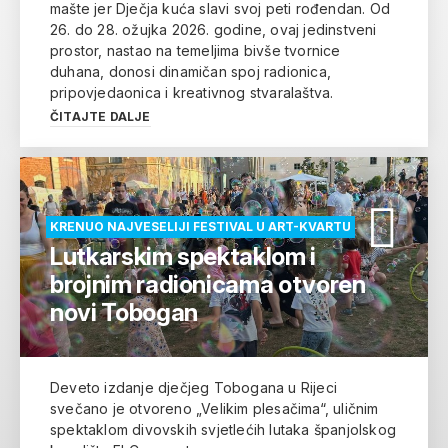
mašte jer Dječja kuća slavi svoj peti rođendan. Od
26. do 28. ožujka 2026. godine, ovaj jedinstveni
prostor, nastao na temeljima bivše tvornice
duhana, donosi dinamičan spoj radionica,
pripovjedaonica i kreativnog stvaralaštva.
ČITAJTE DALJE
KRENUO NAJVESELIJI FESTIVAL U ART-KVARTU
Lutkarskim spektaklom i
brojnim radionicama otvoren
novi Tobogan
Deveto izdanje dječjeg Tobogana u Rijeci
svečano je otvoreno „Velikim plesačima“, uličnim
spektaklom divovskih svjetlećih lutaka španjolskog