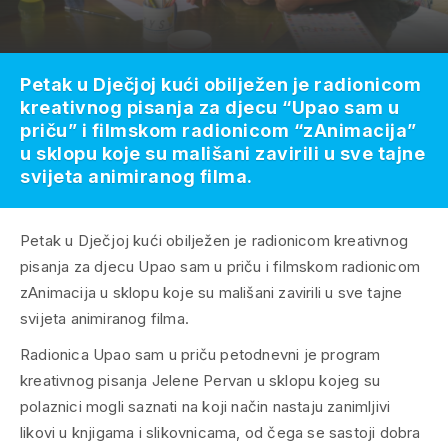
Petak u Dječjoj kući obilježen je radionicom
kreativnog pisanja za djecu “Upao sam u
priču” i filmskom radionicom “zAnimacija”
u sklopu koje su mališani zavirili u sve tajne
svijeta animiranog filma.
Petak u Dječjoj kući obilježen je radionicom kreativnog
pisanja za djecu Upao sam u priču i filmskom radionicom
zAnimacija u sklopu koje su mališani zavirili u sve tajne
svijeta animiranog filma.
Radionica Upao sam u priču petodnevni je program
kreativnog pisanja Jelene Pervan u sklopu kojeg su
polaznici mogli saznati na koji način nastaju zanimljivi
likovi u knjigama i slikovnicama, od čega se sastoji dobra