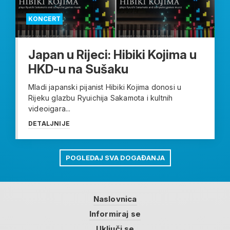
KONCERT
Japan u Rijeci: Hibiki Kojima u
HKD-u na Sušaku
Mladi japanski pijanist Hibiki Kojima donosi u
Rijeku glazbu Ryuichija Sakamota i kultnih
videoigara...
DETALJNIJE
POGLEDAJ SVA DOGAĐANJA
Naslovnica
Informiraj se
Uključi se