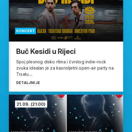
KONCERT
Buč Kesidi u Rijeci
Spoj plesnog disko ritma i čvrstog indie-rock
zvuka idealan je za kasnoljetni open-air party na
Trsatu....
DETALJNIJE
21.09.
(21:00)