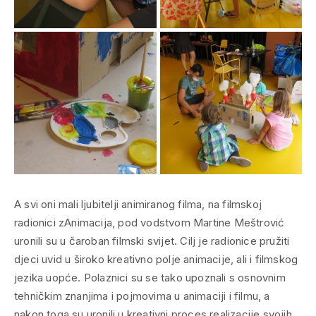
A svi oni mali ljubitelji animiranog filma, na filmskoj
radionici zAnimacija, pod vodstvom Martine Meštrović
uronili su u čaroban filmski svijet. Cilj je radionice pružiti
djeci uvid u široko kreativno polje animacije, ali i filmskog
jezika uopće. Polaznici su se tako upoznali s osnovnim
tehničkim znanjima i pojmovima u animaciji i filmu, a
nakon toga su uronili u kreativni proces realizacije svojih