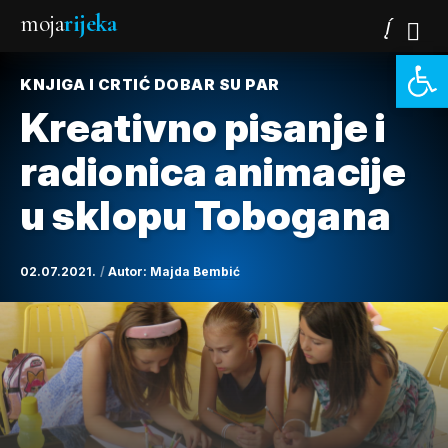
moja
rijeka
Open 
KNJIGA I CRTIĆ DOBAR SU PAR
Kreativno pisanje i
radionica animacije
u sklopu Tobogana
02.07.2021.
Autor:
Majda Bembić