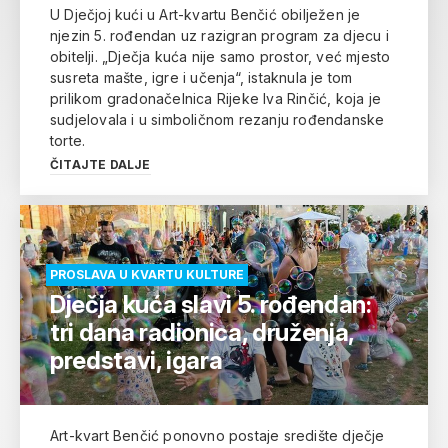
U Dječjoj kući u Art-kvartu Benčić obilježen je
njezin 5. rođendan uz razigran program za djecu i
obitelji. „Dječja kuća nije samo prostor, već mjesto
susreta mašte, igre i učenja“, istaknula je tom
prilikom gradonačelnica Rijeke Iva Rinčić, koja je
sudjelovala i u simboličnom rezanju rođendanske
torte.
ČITAJTE DALJE
PROSLAVA U KVARTU KULTURE
Dječja kuća slavi 5. rođendan:
tri dana radionica, druženja,
predstavi, igara
Art-kvart Benčić ponovno postaje središte dječje