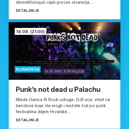
demistificirajući cijeli proces stvaranja....
DETALJNIJE
14.08.
(21:00)
SLUŠAONICA
Punk’s not dead u Palachu
Mlada članica Ri Rock udruge, DJEvica, vrtjet će
bendove koje ste mogli i možete čuti po punk
festivalima diljem Hrvatske...
DETALJNIJE