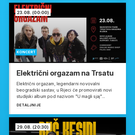
23.08.
(00:00)
KONCERT
Električni orgazam na Trsatu
Električni orgazam, legendarni novovalni
beogradski sastav, u Rijeci će promovirati novi
studijski album pod nazivom "U magli sjaj"...
DETALJNIJE
29.08.
(20:30)