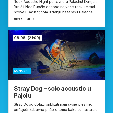
Rock Acoustic Night ponovno u Palachu! Damjan
Brnić i Noa Rupčić donose najveće rock i metal
hitove u akustičnom izdanju na terasu Palacha....
DETALJNIJE
08.08.
(21:00)
KONCERT
Stray Dog – solo acoustic u
Pajolu
Stray Dogg dolazi približiti nam svoje pjesme,
pričajući zabavne priče o tome kako su nastajale