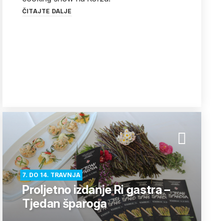
ČITAJTE DALJE
7. DO 14. TRAVNJA
Proljetno izdanje Ri gastra –
Tjedan šparoga