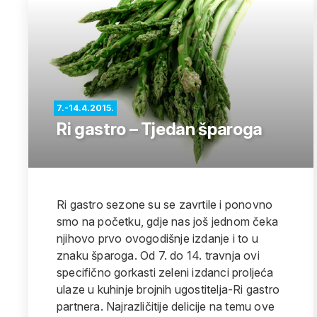
7.-14.4.2015.
Ri gastro – Tjedan šparoga
Ri gastro sezone su se zavrtile i ponovno
smo na početku, gdje nas još jednom čeka
njihovo prvo ovogodišnje izdanje i to u
znaku šparoga. Od 7. do 14. travnja ovi
specifično gorkasti zeleni izdanci proljeća
ulaze u kuhinje brojnih ugostitelja-Ri gastro
partnera. Najrazličitije delicije na temu ove