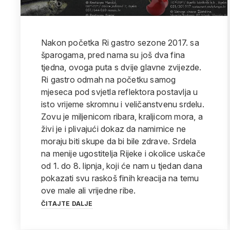
Nakon početka Ri gastro sezone 2017. sa
šparogama, pred nama su još dva fina
tjedna, ovoga puta s dvije glavne zvijezde.
Ri gastro odmah na početku samog
mjeseca pod svjetla reflektora postavlja u
isto vrijeme skromnu i veličanstvenu srdelu.
Zovu je miljenicom ribara, kraljicom mora, a
živi je i plivajući dokaz da namirnice ne
moraju biti skupe da bi bile zdrave. Srdela
na menije ugostitelja Rijeke i okolice uskače
od 1. do 8. lipnja, koji će nam u tjedan dana
pokazati svu raskoš finih kreacija na temu
ove male ali vrijedne ribe.
ČITAJTE DALJE