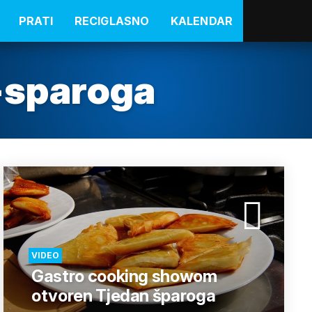
PRATI
RECIGLASNO
KALENDAR
-sparoga
VIDEO
Gastro cooking showom
otvoren Tjedan šparoga