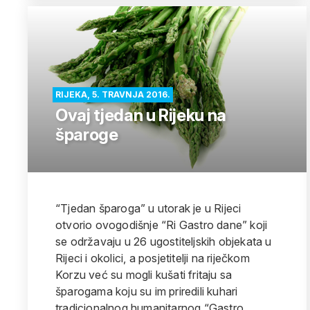
RIJEKA, 5. TRAVNJA 2016.
Ovaj tjedan u Rijeku na
šparoge
“Tjedan šparoga” u utorak je u Rijeci
otvorio ovogodišnje “Ri Gastro dane” koji
se održavaju u 26 ugostiteljskih objekata u
Rijeci i okolici, a posjetitelji na riječkom
Korzu već su mogli kušati fritaju sa
šparogama koju su im priredili kuhari
tradicionalnog humanitarnog “Gastro