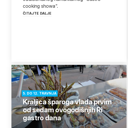
cooking showa”.
ČITAJTE DALJE
5. DO 12. TRAVNJA
Kraljica šparoga vlada prvim
od sedam ovogodišnjih Ri
gastro dana