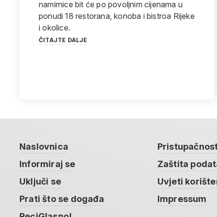
namirnice bit će po povoljnim cijenama u
ponudi 18 restorana, konoba i bistroa Rijeke
i okolice.
ČITAJTE DALJE
Naslovnica
Pristupačnos
Informiraj se
Zaštita poda
Uključi se
Uvjeti korište
Prati što se događa
Impressum
ReciGlasno!