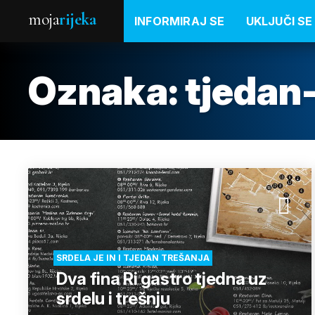
moja
rijeka
INFORMIRAJ SE
UKLJUČI SE
Oznaka:
tjedan
SRDELA JE IN I TJEDAN TREŠANJA
Dva fina Ri gastro tjedna uz
srdelu i trešnju