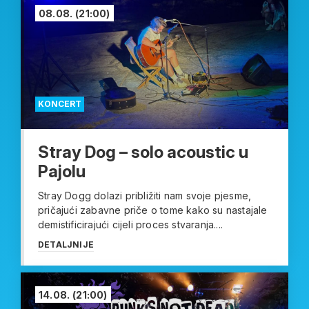
08.08.
(21:00)
KONCERT
Stray Dog – solo acoustic u
Pajolu
Stray Dogg dolazi približiti nam svoje pjesme,
pričajući zabavne priče o tome kako su nastajale
demistificirajući cijeli proces stvaranja....
DETALJNIJE
14.08.
(21:00)