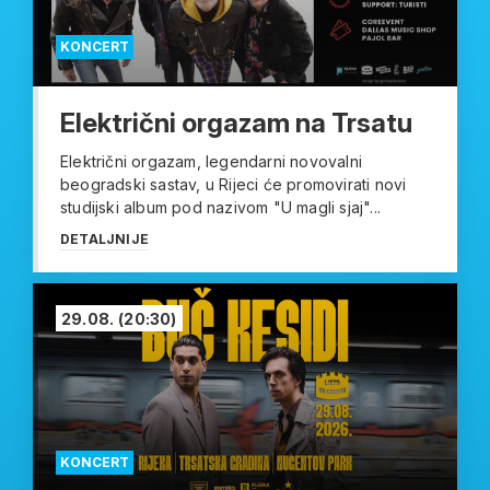
KONCERT
Električni orgazam na Trsatu
Električni orgazam, legendarni novovalni
beogradski sastav, u Rijeci će promovirati novi
studijski album pod nazivom "U magli sjaj"...
DETALJNIJE
29.08.
(20:30)
KONCERT