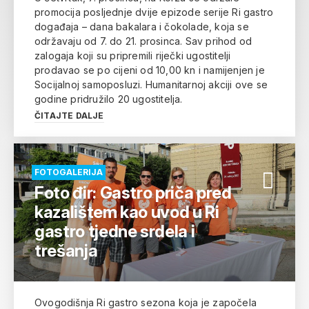
promocija posljednje dvije epizode serije Ri gastro
događaja – dana bakalara i čokolade, koja se
održavaju od 7. do 21. prosinca. Sav prihod od
zalogaja koji su pripremili riječki ugostitelji
prodavao se po cijeni od 10,00 kn i namijenjen je
Socijalnoj samoposluzi. Humanitarnoj akciji ove se
godine pridružilo 20 ugostitelja.
ČITAJTE DALJE
FOTOGALERIJA
Foto đir: Gastro priča pred
kazalištem kao uvod u Ri
gastro tjedne srdela i
trešanja
Ovogodišnja Ri gastro sezona koja je započela