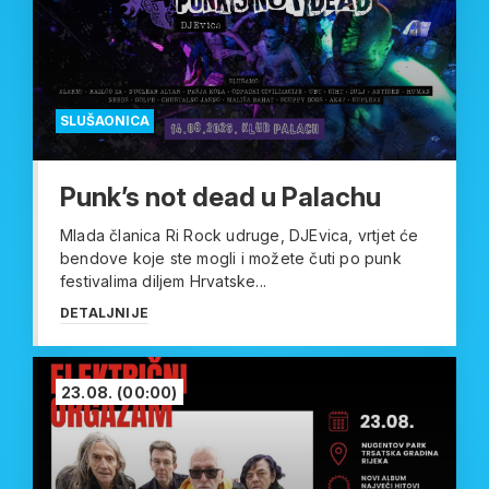
SLUŠAONICA
Punk’s not dead u Palachu
Mlada članica Ri Rock udruge, DJEvica, vrtjet će
bendove koje ste mogli i možete čuti po punk
festivalima diljem Hrvatske...
DETALJNIJE
23.08.
(00:00)