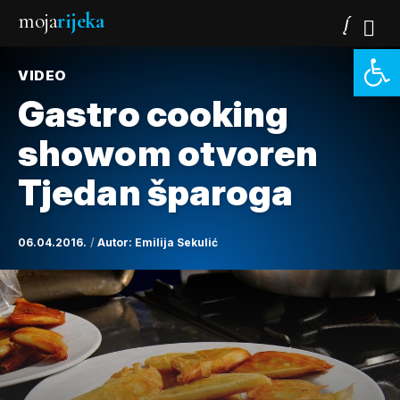
moja
rijeka
Open 
VIDEO
Gastro cooking
showom otvoren
Tjedan šparoga
06.04.2016.
Autor:
Emilija Sekulić