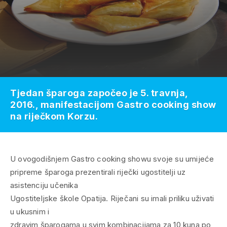
Tjedan šparoga započeo je 5. travnja,
2016., manifestacijom Gastro cooking show
na riječkom Korzu.
U ovogodišnjem Gastro cooking showu svoje su umijeće
pripreme šparoga prezentirali riječki ugostitelji uz
asistenciju učenika
Ugostiteljske škole Opatija. Riječani su imali priliku uživati
u ukusnim i
zdravim šparogama u svim kombinacijama za 10 kuna po