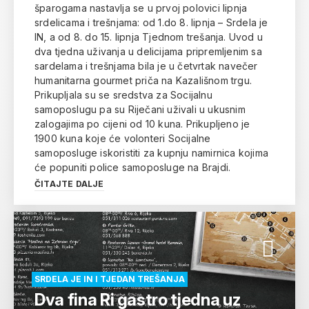
šparogama nastavlja se u prvoj polovici lipnja
srdelicama i trešnjama: od 1.do 8. lipnja – Srdela je
IN, a od 8. do 15. lipnja Tjednom trešanja. Uvod u
dva tjedna uživanja u delicijama pripremljenim sa
sardelama i trešnjama bila je u četvrtak navečer
humanitarna gourmet priča na Kazališnom trgu.
Prikupljala su se sredstva za Socijalnu
samoposlugu pa su Riječani uživali u ukusnim
zalogajima po cijeni od 10 kuna. Prikupljeno je
1900 kuna koje će volonteri Socijalne
samoposluge iskoristiti za kupnju namirnica kojima
će popuniti police samoposluge na Brajdi.
ČITAJTE DALJE
SRDELA JE IN I TJEDAN TREŠANJA
Dva fina Ri gastro tjedna uz