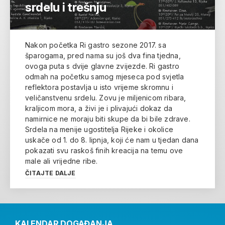
srdelu i trešnju
Nakon početka Ri gastro sezone 2017. sa
šparogama, pred nama su još dva fina tjedna,
ovoga puta s dvije glavne zvijezde. Ri gastro
odmah na početku samog mjeseca pod svjetla
reflektora postavlja u isto vrijeme skromnu i
veličanstvenu srdelu. Zovu je miljenicom ribara,
kraljicom mora, a živi je i plivajući dokaz da
namirnice ne moraju biti skupe da bi bile zdrave.
Srdela na menije ugostitelja Rijeke i okolice
uskače od 1. do 8. lipnja, koji će nam u tjedan dana
pokazati svu raskoš finih kreacija na temu ove
male ali vrijedne ribe.
ČITAJTE DALJE
KALENDAR DOGAĐANJA