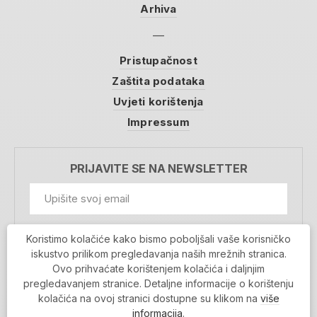
Arhiva
Pristupačnost
Zaštita podataka
Uvjeti korištenja
Impressum
PRIJAVITE SE NA NEWSLETTER
GDPR Information
Koristimo kolačiće kako bismo poboljšali vaše korisničko
Prihvaćam da se moji podaci spremaju u bazu
iskustvo prilikom pregledavanja naših mrežnih stranica.
podataka i koriste u svrhu slanja MojaRijeka
Ovo prihvaćate korištenjem kolačića i daljnjim
newslettera
pregledavanjem stranice. Detaljne informacije o korištenju
MOJARIJEKA NEWSLETTER
kolačića na ovoj stranici dostupne su klikom na
više
PRIJAVI SE
informacija
.