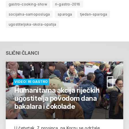
gastro-cooking-show
ri-gastro-2016
socijalna-samoposluga
sparoga
tjedan-sparoga
ugostiteljska-skola-opatija
SLIČNI ČLANCI
VIDEO: RI GASTRO
Humanitarna akcija riječkih
ugostitelja povodom dana
bakalara i čokolade
U četvrtak, 7. prosinca, na Korzu se održale