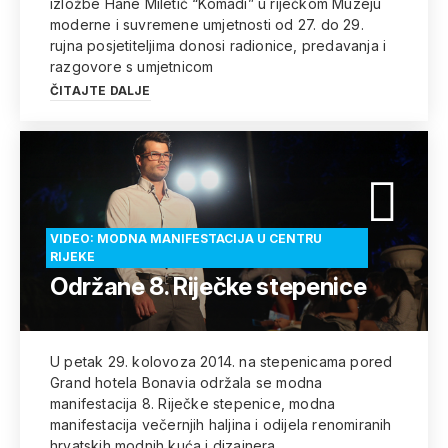
izložbe Hane Miletić “Komadi” u riječkom Muzeju
moderne i suvremene umjetnosti od 27. do 29.
rujna posjetiteljima donosi radionice, predavanja i
razgovore s umjetnicom
ČITAJTE DALJE
VIDEO: MODNA MANIFESTACIJA U CENTRU
RIJEKE
Održane 8. Riječke stepenice
U petak 29. kolovoza 2014. na stepenicama pored
Grand hotela Bonavia održala se modna
manifestacija 8. Riječke stepenice, modna
manifestacija večernjih haljina i odijela renomiranih
hrvatskih modnih kuća i dizajnera.