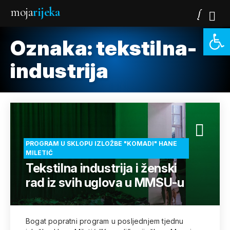
moja
rijeka
Open 
Oznaka:
tekstilna-
industrija
PROGRAM U SKLOPU IZLOŽBE "KOMADI" HANE
MILETIĆ
Tekstilna industrija i ženski
rad iz svih uglova u MMSU-u
Bogat popratni program u posljednjem tjednu