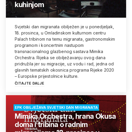
kuhinjom
Svjetski dan migranata obilježen je u ponedjeljak,
18. prosinca, u Omladinskom kulturnom centru
Palach tribinom na temu migranata, gastronomskim
programom i koncertnim nastupom
transnacionalnog glazbenog sastava Mimika
Orchestra. Rijeka se obilježavanju ovog dana
pridružila jer su migracije, uz vodu i rad, jedna od
glavnih tematskih okosnica programa Rijeke 2020
– Europske prijestolnice kulture.
ČITAJTE DALJE
EPK OBILJEŽAVA SVJETSKI DAN MIGRANATA
Mimika Orchestra, hrana Okusa
doma i tribina o radnim