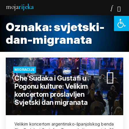
moja
rijeka
Open 
Oznaka:
svjetski-
dan-migranata
MIGRACIJE
Che Sudaka i Gustafi u
Pogonu kulture: Velikim
koncertom proslavljen
Svjetski dan migranata
Velikim koncertom argentinsko-španjolskog benda