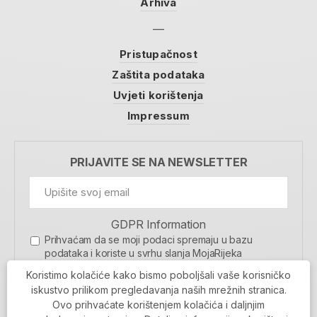
Arhiva
Pristupačnost
Zaštita podataka
Uvjeti korištenja
Impressum
PRIJAVITE SE NA NEWSLETTER
GDPR Information
Prihvaćam da se moji podaci spremaju u bazu
podataka i koriste u svrhu slanja MojaRijeka
newslettera
Koristimo kolačiće kako bismo poboljšali vaše korisničko
MOJARIJEKA NEWSLETTER
iskustvo prilikom pregledavanja naših mrežnih stranica.
Ovo prihvaćate korištenjem kolačića i daljnjim
PRIJAVI SE