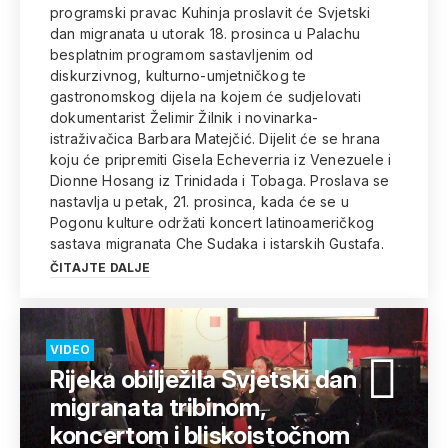
programski pravac Kuhinja proslavit će Svjetski
dan migranata u utorak 18. prosinca u Palachu
besplatnim programom sastavljenim od
diskurzivnog, kulturno-umjetničkog te
gastronomskog dijela na kojem će sudjelovati
dokumentarist Želimir Žilnik i novinarka-
istraživačica Barbara Matejčić. Dijelit će se hrana
koju će pripremiti Gisela Echeverria iz Venezuele i
Dionne Hosang iz Trinidada i Tobaga. Proslava se
nastavlja u petak, 21. prosinca, kada će se u
Pogonu kulture održati koncert latinoameričkog
sastava migranata Che Sudaka i istarskih Gustafa.
ČITAJTE DALJE
VIDEO
Rijeka obilježila Svjetski dan
migranata tribinom,
koncertom i bliskoistočnom