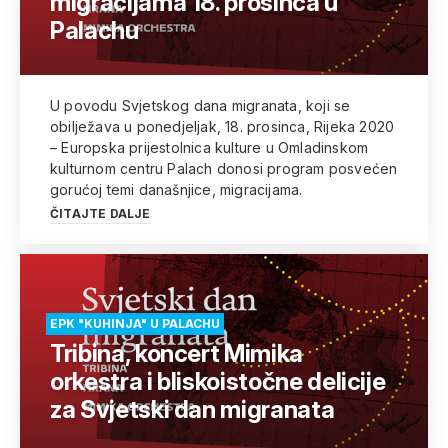
migracijama 18. prosinca u
Palachu
U povodu Svjetskog dana migranata, koji se
obilježava u ponedjeljak, 18. prosinca, Rijeka 2020
– Europska prijestolnica kulture u Omladinskom
kulturnom centru Palach donosi program posvećen
gorućoj temi današnjice, migracijama.
ČITAJTE DALJE
EPK "KUHINJA" U PALACHU
Tribina, koncert Mimika
orkestra i bliskoistočne delicije
za Svjetski dan migranata