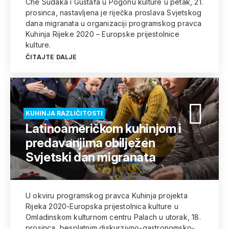
Che Sudaka i Gustafa u Pogonu kulture u petak, 21.
prosinca, nastavljena je riječka proslava Svjetskog
dana migranata u organizaciji programskog pravca
Kuhinja Rijeke 2020 – Europske prijestolnice
kulture.
ČITAJTE DALJE
KUHINJA RAZLIČITOSTI
Latinoameričkom kuhinjom i
predavanjima obilježen
Svjetski dan migranata
U okviru programskog pravca Kuhinja projekta
Rijeka 2020-Europska prijestolnica kulture u
Omladinskom kulturnom centru Palach u utorak, 18.
prosinca, besplatnim diskurzivno-gastronomsko-