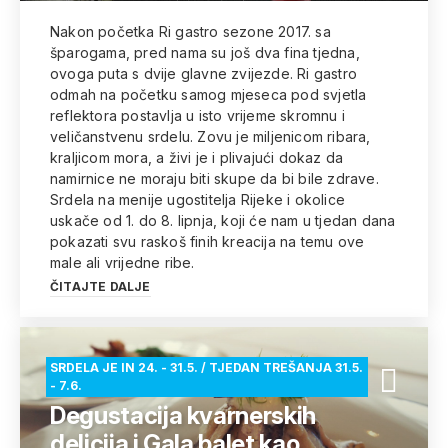
Nakon početka Ri gastro sezone 2017. sa
šparogama, pred nama su još dva fina tjedna,
ovoga puta s dvije glavne zvijezde. Ri gastro
odmah na početku samog mjeseca pod svjetla
reflektora postavlja u isto vrijeme skromnu i
veličanstvenu srdelu. Zovu je miljenicom ribara,
kraljicom mora, a živi je i plivajući dokaz da
namirnice ne moraju biti skupe da bi bile zdrave.
Srdela na menije ugostitelja Rijeke i okolice
uskače od 1. do 8. lipnja, koji će nam u tjedan dana
pokazati svu raskoš finih kreacija na temu ove
male ali vrijedne ribe.
ČITAJTE DALJE
SRDELA JE IN 24. - 31.5. / TJEDAN TREŠANJA 31.5.
- 7.6.
Degustacija kvarnerskih
delicija i Gala balet kao