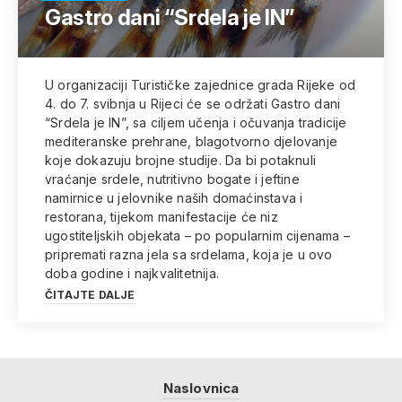
Gastro dani “Srdela je IN”
U organizaciji Turističke zajednice grada Rijeke od
4. do 7. svibnja u Rijeci će se održati Gastro dani
“Srdela je IN”, sa ciljem učenja i očuvanja tradicije
mediteranske prehrane, blagotvorno djelovanje
koje dokazuju brojne studije. Da bi potaknuli
vraćanje srdele, nutritivno bogate i jeftine
namirnice u jelovnike naših domaćinstava i
restorana, tijekom manifestacije će niz
ugostiteljskih objekata – po popularnim cijenama –
pripremati razna jela sa srdelama, koja je u ovo
doba godine i najkvalitetnija.
ČITAJTE DALJE
Naslovnica