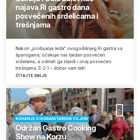
najava Ri gastro dana
posvećenih srdelicama i
trešnjama
Nakon „probijanja leda“ ovogodišnjeg Ri gastra sa
šparogama, očekuje nas tjedan posvećen
srdelama, a odmah ga slijedi i onaj posvećen
trešnjama. 3-2-1 – dobar vam tek!
ČITAJTE DALJE
KUHANJE S HUMANITARNIM CILJEM
Održan Gastro Cooking
Show na Korzu