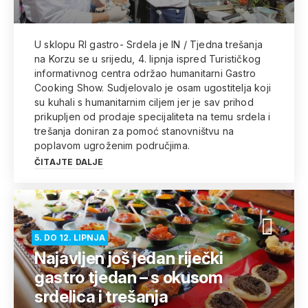
U sklopu RI gastro- Srdela je IN / Tjedna trešanja
na Korzu se u srijedu, 4. lipnja ispred Turističkog
informativnog centra održao humanitarni Gastro
Cooking Show. Sudjelovalo je osam ugostitelja koji
su kuhali s humanitarnim ciljem jer je sav prihod
prikupljen od prodaje specijaliteta na temu srdela i
trešanja doniran za pomoć stanovništvu na
poplavom ugroženim područjima.
ČITAJTE DALJE
5. DO 12. LIPNJA
Najavljen još jedan riječki
gastro tjedan – s okusom
srdelica i trešanja