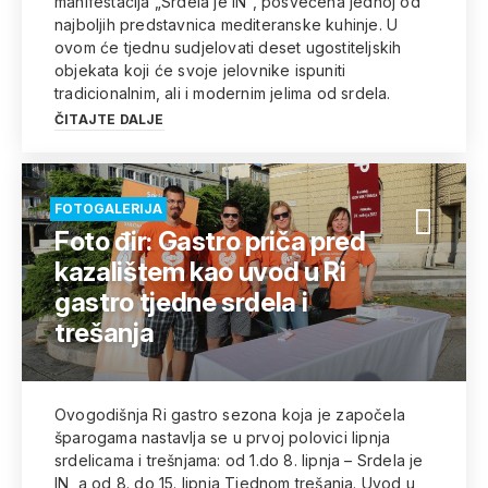
manifestacija „Srdela je IN“, posvećena jednoj od
najboljih predstavnica mediteranske kuhinje. U
ovom će tjednu sudjelovati deset ugostiteljskih
objekata koji će svoje jelovnike ispuniti
tradicionalnim, ali i modernim jelima od srdela.
ČITAJTE DALJE
FOTOGALERIJA
Foto đir: Gastro priča pred
kazalištem kao uvod u Ri
gastro tjedne srdela i
trešanja
Ovogodišnja Ri gastro sezona koja je započela
šparogama nastavlja se u prvoj polovici lipnja
srdelicama i trešnjama: od 1.do 8. lipnja – Srdela je
IN, a od 8. do 15. lipnja Tjednom trešanja. Uvod u