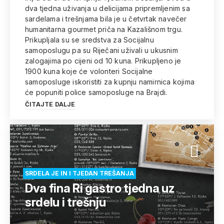
dva tjedna uživanja u delicijama pripremljenim sa
sardelama i trešnjama bila je u četvrtak navečer
humanitarna gourmet priča na Kazališnom trgu.
Prikupljala su se sredstva za Socijalnu
samoposlugu pa su Riječani uživali u ukusnim
zalogajima po cijeni od 10 kuna. Prikupljeno je
1900 kuna koje će volonteri Socijalne
samoposluge iskoristiti za kupnju namirnica kojima
će popuniti police samoposluge na Brajdi.
ČITAJTE DALJE
SRDELA JE IN I TJEDAN TREŠANJA
Dva fina Ri gastro tjedna uz
srdelu i trešnju