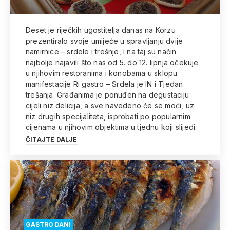
Deset je riječkih ugostitelja danas na Korzu
prezentiralo svoje umijeće u spravljanju dvije
namirnice – srdele i trešnje, i na taj su način
najbolje najavili što nas od 5. do 12. lipnja očekuje
u njihovim restoranima i konobama u sklopu
manifestacije Ri gastro – Srdela je IN i Tjedan
trešanja. Građanima je ponuđen na degustaciju
cijeli niz delicija, a sve navedeno će se moći, uz
niz drugih specijaliteta, isprobati po popularnim
cijenama u njihovim objektima u tjednu koji slijedi.
ČITAJTE DALJE
GASTRO DANI