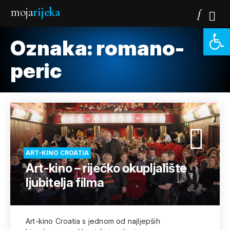
moja
rijeka
Open 
Oznaka:
romano-
peric
ART-KINO CROATIA
Art-kino – riječko okupljalište
ljubitelja filma
Art-kino Croatia s jednom od najljepših