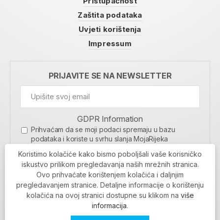
Pristupačnost
Zaštita podataka
Uvjeti korištenja
Impressum
PRIJAVITE SE NA NEWSLETTER
GDPR Information
Prihvaćam da se moji podaci spremaju u bazu
podataka i koriste u svrhu slanja MojaRijeka
newslettera
Koristimo kolačiće kako bismo poboljšali vaše korisničko
MOJARIJEKA NEWSLETTER
iskustvo prilikom pregledavanja naših mrežnih stranica.
Ovo prihvaćate korištenjem kolačića i daljnjim
PRIJAVI SE
pregledavanjem stranice. Detaljne informacije o korištenju
kolačića na ovoj stranici dostupne su klikom na
više
informacija
.