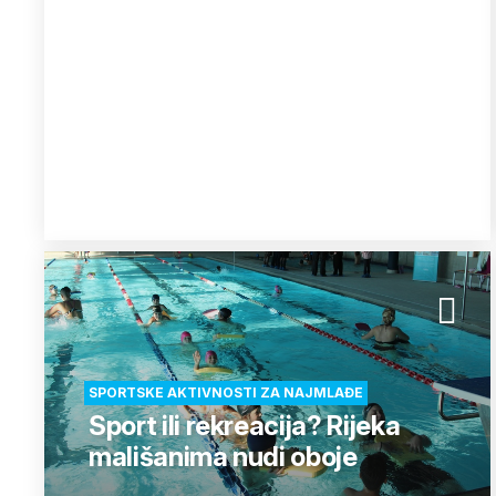
SPORTSKE AKTIVNOSTI ZA NAJMLAĐE
Sport ili rekreacija? Rijeka
mališanima nudi oboje