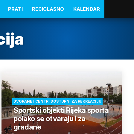
PRATI
RECIGLASNO
KALENDAR
cija
DVORANE I CENTRI DOSTUPNI ZA REKREACIJU
Sportski objekti Rijeka sporta
polako se otvaraju i za
građane