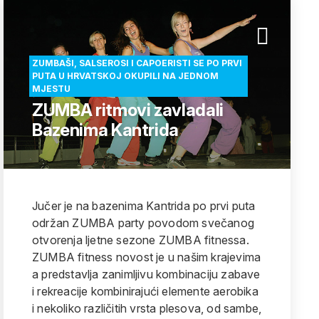
ZUMBAŠI, SALSEROSI I CAPOERISTI SE PO PRVI
PUTA U HRVATSKOJ OKUPILI NA JEDNOM
MJESTU
ZUMBA ritmovi zavladali
Bazenima Kantrida
Jučer je na bazenima Kantrida po prvi puta
održan ZUMBA party povodom svečanog
otvorenja ljetne sezone ZUMBA fitnessa.
ZUMBA fitness novost je u našim krajevima
a predstavlja zanimljivu kombinaciju zabave
i rekreacije kombinirajući elemente aerobika
i nekoliko različitih vrsta plesova, od sambe,