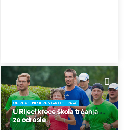
OD POČETNIKA POSTANITE TRKAČ
U Rijeci kreće škola trčanja
za odrasle