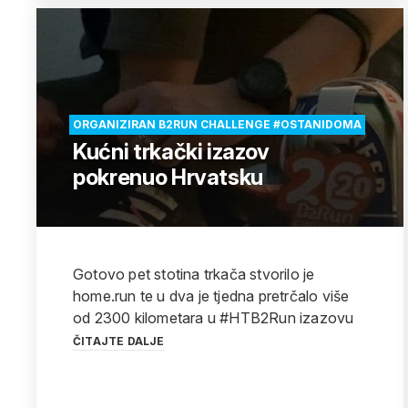
ORGANIZIRAN B2RUN CHALLENGE #OSTANIDOMA
Kućni trkački izazov
pokrenuo Hrvatsku
Gotovo pet stotina trkača stvorilo je
home.run te u dva je tjedna pretrčalo više
od 2300 kilometara u #HTB2Run izazovu
ČITAJTE DALJE