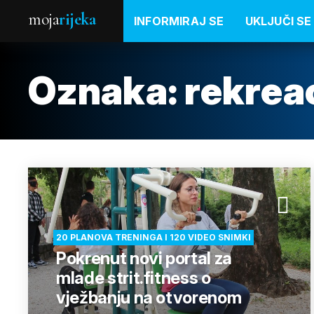
moja
rijeka
INFORMIRAJ SE
UKLJUČI SE
Oznaka:
rekrea
20 PLANOVA TRENINGA I 120 VIDEO SNIMKI
Pokrenut novi portal za
mlade strit.fitness o
vježbanju na otvorenom