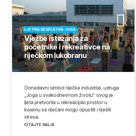
LJETNA BESPLATNA JOGA
Vježbe istezanja za
početnike i rekreativce na
riječkom lukobranu
Donedavni simbol riječke industrije, udruga
„Joga u svakodnevnom životu“ ovog je
ljeta pretvorila u rekreacijski prostor u
kojemu se riječani mogu opustiti i riješiti
stresa.
ČITAJTE DALJE