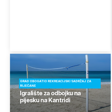
GRAD OBOGATIO REKREACIJSKI SADRŽAJ ZA
RIJEČANE
Igralište za odbojku na
pijesku na Kantridi