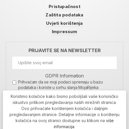
Pristupačnost
Zaštita podataka
Uvjeti korištenja
Impressum
PRIJAVITE SE NA NEWSLETTER
GDPR Information
Prihvaćam da se moji podaci spremaju u bazu
podataka i koriste u svrhu slanja MojaRijeka
newslettera
Koristimo kolačiće kako bismo poboljšali vaše korisničko
MOJARIJEKA NEWSLETTER
iskustvo prilikom pregledavanja naših mrežnih stranica.
Ovo prihvaćate korištenjem kolačića i daljnjim
PRIJAVI SE
pregledavanjem stranice. Detaljne informacije o korištenju
kolačića na ovoj stranici dostupne su klikom na
više
informacija
.