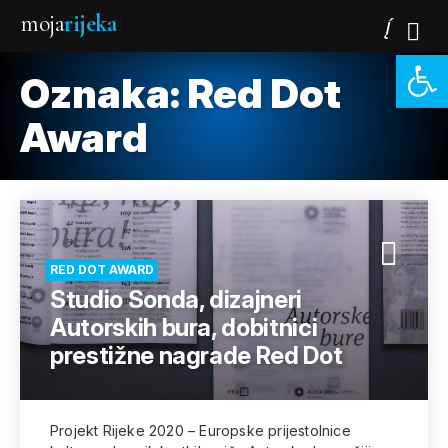
moja
rijeka
Open 
Oznaka:
Red Dot
Award
RED DOT AWARD
Studio Sonda, dizajneri
Autorskih bura, dobitnici
prestižne nagrade Red Dot
Projekt Rijeke 2020 – Europske prijestolnice