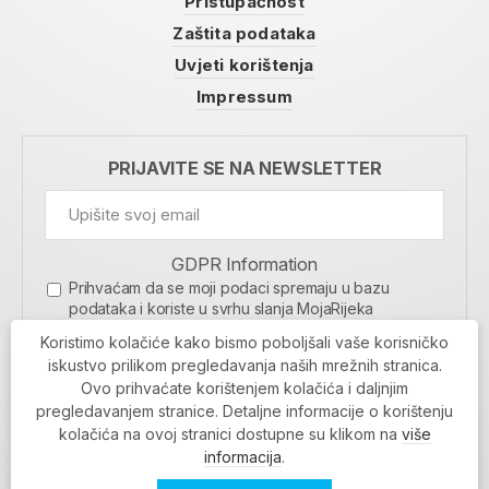
Pristupačnost
Zaštita podataka
Uvjeti korištenja
Impressum
PRIJAVITE SE NA NEWSLETTER
GDPR Information
Prihvaćam da se moji podaci spremaju u bazu
podataka i koriste u svrhu slanja MojaRijeka
newslettera
Koristimo kolačiće kako bismo poboljšali vaše korisničko
MOJARIJEKA NEWSLETTER
iskustvo prilikom pregledavanja naših mrežnih stranica.
Ovo prihvaćate korištenjem kolačića i daljnjim
PRIJAVI SE
pregledavanjem stranice. Detaljne informacije o korištenju
kolačića na ovoj stranici dostupne su klikom na
više
informacija
.