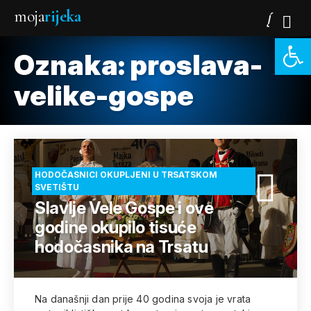
moja
rijeka
Open 
Oznaka:
proslava-
velike-gospe
HODOČASNICI OKUPLJENI U TRSATSKOM
SVETIŠTU
Slavlje Vele Gospe i ove
godine okupilo tisuće
hodočasnika na Trsatu
Na današnji dan prije 40 godina svoja je vrata