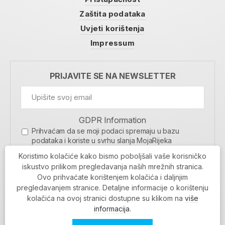
Zaštita podataka
Uvjeti korištenja
Impressum
PRIJAVITE SE NA NEWSLETTER
GDPR Information
Prihvaćam da se moji podaci spremaju u bazu
podataka i koriste u svrhu slanja MojaRijeka
newslettera
Koristimo kolačiće kako bismo poboljšali vaše korisničko
MOJARIJEKA NEWSLETTER
iskustvo prilikom pregledavanja naših mrežnih stranica.
Ovo prihvaćate korištenjem kolačića i daljnjim
PRIJAVI SE
pregledavanjem stranice. Detaljne informacije o korištenju
kolačića na ovoj stranici dostupne su klikom na
više
informacija
.