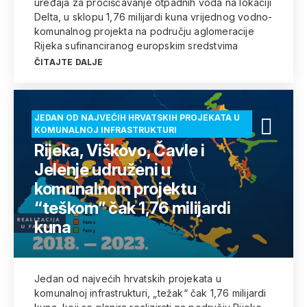
uređaja za pročišćavanje otpadnih voda na lokaciji
Delta, u sklopu 1,76 milijardi kuna vrijednog vodno-
komunalnog projekta na području aglomeracije
Rijeka sufinanciranog europskim sredstvima
ČITAJTE DALJE
JEDAN OD NAJVEĆIH HRVATSKIH PROJEKATA U
KOMUNALNOJ INFRASTRUKTURI
Rijeka, Viškovo, Čavle i
Jelenje udruženi u
komunalnom projektu
“teškom” čak 1,76 milijardi
kuna
Jedan od najvećih hrvatskih projekata u
komunalnoj infrastrukturi, „težak“ čak 1,76 milijardi