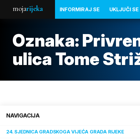
moja
rijeka
INFORMIRAJ SE
UKLJUČI SE
Oznaka:
Privrem
ulica Tome Stri
NAVIGACIJA
24. SJEDNICA GRADSKOGA VIJEĆA GRADA RIJEKE