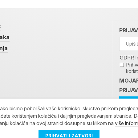
t
PRIJA
taka
nja
GDPR I
Prihv
koris
MOJAR
PRIJAV
kako bismo poboljšali vaše korisničko iskustvo prilikom pregled
ćate korištenjem kolačića i daljnjim pregledavanjem stranice. D
tenju kolačića na ovoj stranici dostupne su klikom na
više infor
PRIHVATI I ZATVORI