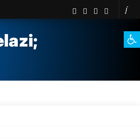
Open 
lazi;