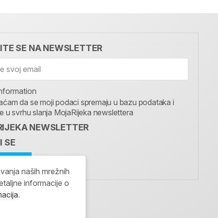
VITE SE NA NEWSLETTER
nformation
aćam da se moji podaci spremaju u bazu podataka i
te u svrhu slanja MojaRijeka newslettera
IJEKA NEWSLETTER
I SE
avanja naših mrežnih
etaljne informacije o
macija
.