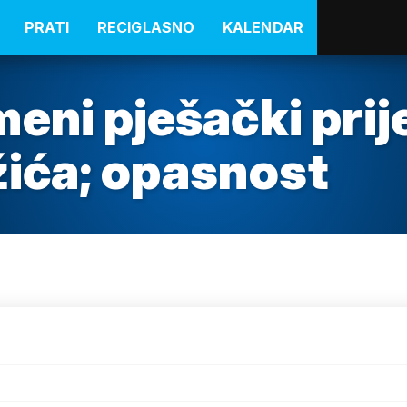
PRATI
RECIGLASNO
KALENDAR
eni pješački prije
žića; opasnost