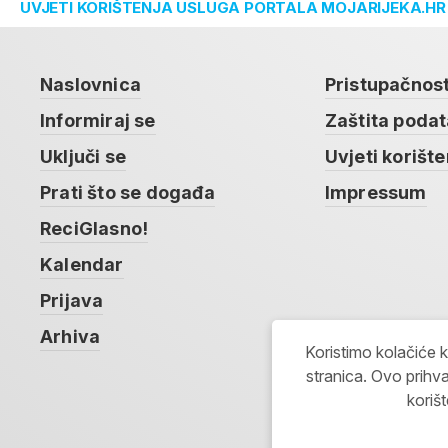
UVJETI KORIŠTENJA USLUGA PORTALA MOJARIJEKA.HR
Naslovnica
Pristupačnos
Informiraj se
Zaštita poda
Uključi se
Uvjeti korište
Prati što se događa
Impressum
ReciGlasno!
Kalendar
Prijava
Arhiva
Koristimo kolačiće 
stranica. Ovo prihva
koriš