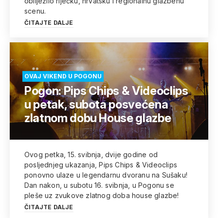
obilježilo riječku, hrvatsku i regionalnu glazbenu
scenu.
ČITAJTE DALJE
OVAJ VIKEND U POGONU
Pogon: Pips Chips & Videoclips
u petak, subota posvećena
zlatnom dobu House glazbe
Ovog petka, 15. svibnja, dvije godine od
posljednjeg ukazanja, Pips Chips & Videoclips
ponovno ulaze u legendarnu dvoranu na Sušaku!
Dan nakon, u subotu 16. svibnja, u Pogonu se
pleše uz zvukove zlatnog doba house glazbe!
ČITAJTE DALJE