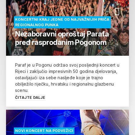
KONCERTNI KRAJ JEDNE OD NAJVAŽNIJIH PRIČA
REGIONALNOG PUNKA
Nezaboravni oproštaj Parafa
pred rasprodanim Pogonom
Paraf je u Pogonu održao svoj posljednji koncert u
Rijeci i zaključio impresivnih 50 godina djelovanja,
ostavljajući iza sebe nasljeđe koje je trajno
obilježilo riječku, hrvatsku i regionalnu glazbenu
scenu.
ČITAJTE DALJE
NOVI KONCERT NA PODVEŽICI