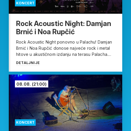
KONCERT
Rock Acoustic Night: Damjan
Brnić i Noa Rupčić
Rock Acoustic Night ponovno u Palachu! Damjan
Brnić i Noa Rupčić donose najveće rock i metal
hitove u akustičnom izdanju na terasu Palacha....
DETALJNIJE
08.08.
(21:00)
KONCERT