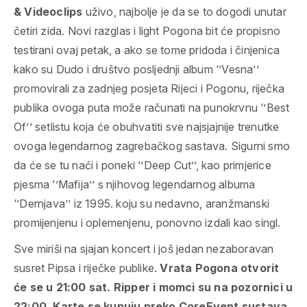
& Videoclips
uživo, najbolje je da se to dogodi unutar
četiri zida. Novi razglas i light Pogona bit će propisno
testirani ovaj petak, a ako se tome pridoda i činjenica
kako su Dudo i društvo posljednji album ‘’Vesna’’
promovirali za zadnjeg posjeta Rijeci i Pogonu, riječka
publika ovoga puta može računati na punokrvnu ‘’Best
Of’’ setlistu koja će obuhvatiti sve najsjajnije trenutke
ovoga legendarnog zagrebačkog sastava. Sigurni smo
da će se tu naći i poneki ‘’Deep Cut’’, kao primjerice
pjesma ‘’Mafija’’ s njihovog legendarnog albuma
‘’Dernjava’’ iz 1995. koju su nedavno, aranžmanski
promijenjenu i oplemenjenu, ponovno izdali kao singl.
Sve miriši na sjajan koncert i još jedan nezaboravan
susret Pipsa i riječke publike.
Vrata Pogona otvorit
će se u 21:00 sat. Ripper i momci su na pozornici u
22:00. Karte se kupuju preko CoreEvent sustava,