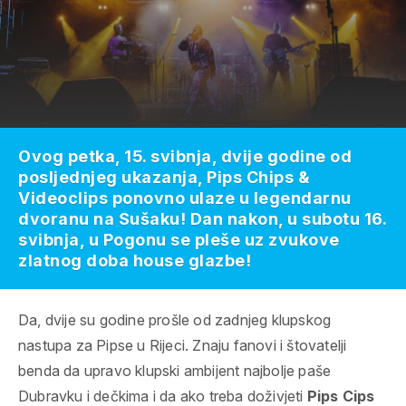
Ovog petka, 15. svibnja, dvije godine od
posljednjeg ukazanja, Pips Chips &
Videoclips ponovno ulaze u legendarnu
dvoranu na Sušaku! Dan nakon, u subotu 16.
svibnja, u Pogonu se pleše uz zvukove
zlatnog doba house glazbe!
Da, dvije su godine prošle od zadnjeg klupskog
nastupa za Pipse u Rijeci. Znaju fanovi i štovatelji
benda da upravo klupski ambijent najbolje paše
Dubravku i dečkima i da ako treba doživjeti
Pips Cips