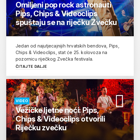
Omiljeni pop rock astronauti
Pips, Chips & Videoclips
spuštaju se na riječku Zvečku
Jedan od najutjecajnijih hrvatskih bendova, Pips,
Chips & Videoclips, stat će 25. kolovoza na
pozornicu riječkog Zvečka festivala.
ČITAJTE DALJE
VIDEO
Vežičke ljetne noći: Pips,
Chips & Videoclips otvorili
Riječku zvečku