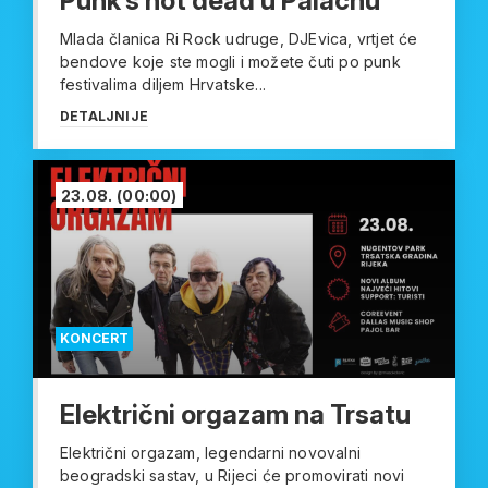
Punk’s not dead u Palachu
Mlada članica Ri Rock udruge, DJEvica, vrtjet će
bendove koje ste mogli i možete čuti po punk
festivalima diljem Hrvatske...
DETALJNIJE
23.08.
(00:00)
KONCERT
Električni orgazam na Trsatu
Električni orgazam, legendarni novovalni
beogradski sastav, u Rijeci će promovirati novi