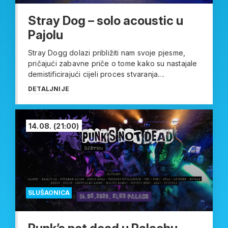
Stray Dog – solo acoustic u
Pajolu
Stray Dogg dolazi približiti nam svoje pjesme,
pričajući zabavne priče o tome kako su nastajale
demistificirajući cijeli proces stvaranja....
DETALJNIJE
14.08.
(21:00)
SLUŠAONICA