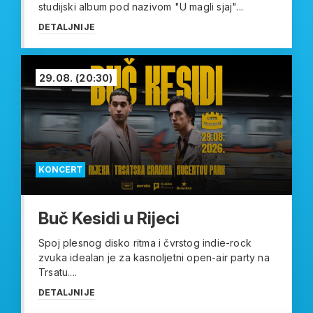
studijski album pod nazivom "U magli sjaj"...
DETALJNIJE
29.08.
(20:30)
KONCERT
Buč Kesidi u Rijeci
Spoj plesnog disko ritma i čvrstog indie-rock
zvuka idealan je za kasnoljetni open-air party na
Trsatu....
DETALJNIJE