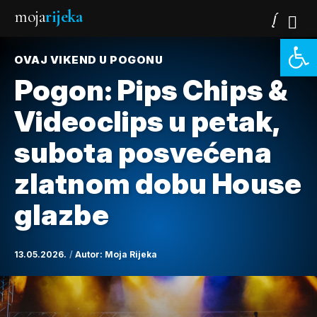
moja
rijeka
Open 
OVAJ VIKEND U POGONU
Pogon: Pips Chips &
Videoclips u petak,
subota posvećena
zlatnom dobu House
glazbe
13.05.2026.
Autor:
Moja Rijeka