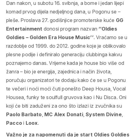
Dan nakon, u subotu 16. svibnja, a bome i jedan lijepi
komad prvog dijela nedjeljnog dana, u Pogonu se –
pleše. Proslava 27. godišnjice promoterske kuće
GG
Entertainment
donosi program nazvan
‘’Oldies
Goldies – Golden Era House Music’’
. Vraćamo se u
razdoblje od 1999. do 2012. godine koje je oblikovalo
plesne podije i definiralo generaciju clubbinga kakvu
poznajemo danas. Vrijeme kada je house bio više od
žanra – bio je energija, zajednica i način života,
poručuju organizatori te dodaju kako će se u Pogonu
te večeri i noći moći čuti ponešto Deep Housa, Vocal
Housea, funky te soulfull gruvova kao i Nu Disca. Oni
koji će biti zaduženi za ono što izlazi iz zvučnika su
Paolo Barbato
,
MC Alex Donati
,
System Divine
,
Pacco
i
Loox
.
Važno je za napomenuti da je start Oldies Goldies