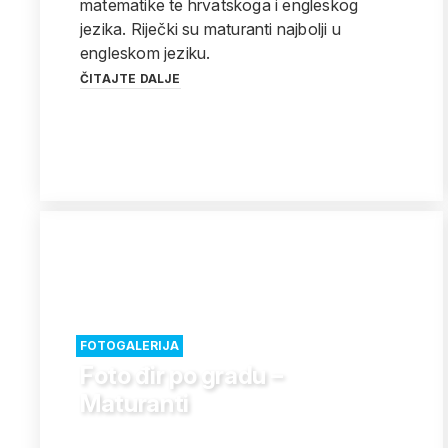
matematike te hrvatskoga i engleskog
jezika. Riječki su maturanti najbolji u
engleskom jeziku.
ČITAJTE DALJE
FOTOGALERIJA
Foto đir po gradu –
Maturanti