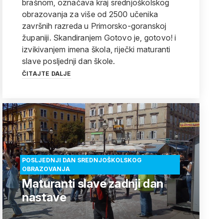
brašnom, označava kraj srednjoškolskog
obrazovanja za više od 2500 učenika
završnih razreda u Primorsko-goranskoj
županiji. Skandiranjem Gotovo je, gotovo! i
izvikivanjem imena škola, riječki maturanti
slave posljednji dan škole.
ČITAJTE DALJE
POSLJEDNJI DAN SREDNJOŠKOLSKOG
OBRAZOVANJA
Maturanti slave zadnji dan
nastave