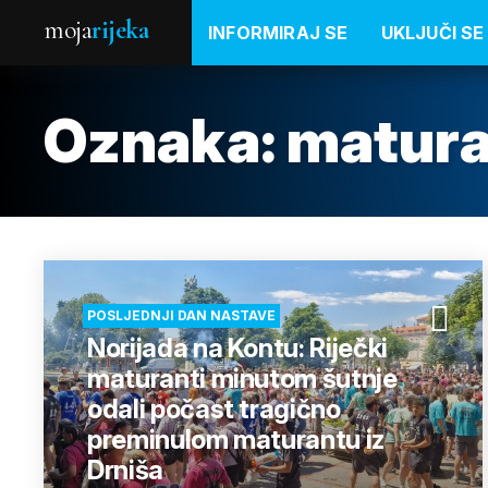
moja
rijeka
INFORMIRAJ SE
UKLJUČI SE
Oznaka:
matura
POSLJEDNJI DAN NASTAVE
Norijada na Kontu: Riječki
maturanti minutom šutnje
odali počast tragično
preminulom maturantu iz
Drniša