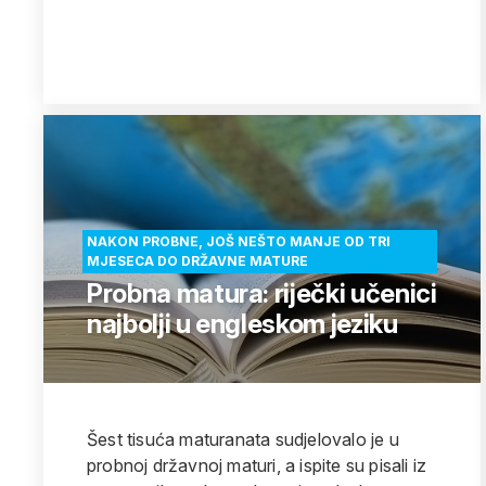
NAKON PROBNE, JOŠ NEŠTO MANJE OD TRI
MJESECA DO DRŽAVNE MATURE
Probna matura: riječki učenici
najbolji u engleskom jeziku
Šest tisuća maturanata sudjelovalo je u
probnoj državnoj maturi, a ispite su pisali iz