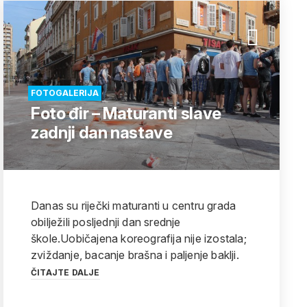
FOTOGALERIJA
Foto đir – Maturanti slave
zadnji dan nastave
Danas su riječki maturanti u centru grada
obilježili posljednji dan srednje
škole.Uobičajena koreografija nije izostala;
zviždanje, bacanje brašna i paljenje baklji.
ČITAJTE DALJE