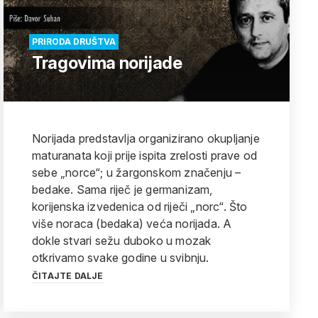
PRIRODA DRUŠTVA
Tragovima norijade
Norijada predstavlja organizirano okupljanje
maturanata koji prije ispita zrelosti prave od
sebe „norce“; u žargonskom značenju –
bedake. Sama riječ je germanizam,
korijenska izvedenica od riječi „norc“. Što
više noraca (bedaka) veća norijada. A
dokle stvari sežu duboko u mozak
otkrivamo svake godine u svibnju.
ČITAJTE DALJE