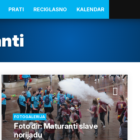
PRATI
RECIGLASNO
KALENDAR
nti
FOTOGALERIJA
Foto đir: Maturanti slave
norijadu