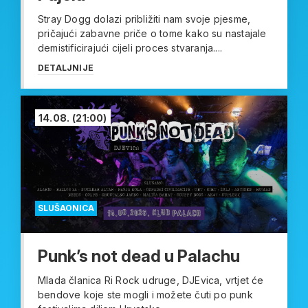
Stray Dogg dolazi približiti nam svoje pjesme,
pričajući zabavne priče o tome kako su nastajale
demistificirajući cijeli proces stvaranja....
DETALJNIJE
14.08.
(21:00)
SLUŠAONICA
Punk’s not dead u Palachu
Mlada članica Ri Rock udruge, DJEvica, vrtjet će
bendove koje ste mogli i možete čuti po punk