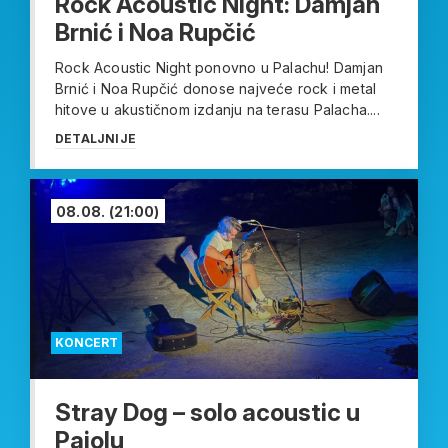
Rock Acoustic Night: Damjan
Brnić i Noa Rupčić
Rock Acoustic Night ponovno u Palachu! Damjan
Brnić i Noa Rupčić donose najveće rock i metal
hitove u akustičnom izdanju na terasu Palacha....
DETALJNIJE
08.08.
(21:00)
KONCERT
Stray Dog – solo acoustic u
Pajolu