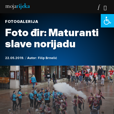
moja
rijeka
Open 
FOTOGALERIJA
Foto đir: Maturanti
slave norijadu
22.05.2019.
Autor:
Filip Brnelić