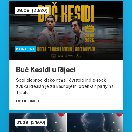
29.08.
(20:30)
KONCERT
Buč Kesidi u Rijeci
Spoj plesnog disko ritma i čvrstog indie-rock
zvuka idealan je za kasnoljetni open-air party na
Trsatu....
DETALJNIJE
21.09.
(21:00)