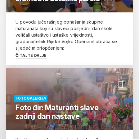
U povodu jučerašnjeg ponašanja skupine
maturanata koji su slaveći posljednji dan škole
veličali ustaštvo i ustaške vrijednosti,
gradonačelnik Rijeke Vojko Obersnel obraća se
sljedećim priopćenjem:
ČITAJTE DALJE
FOTOGALERIJA
Foto đir: Maturanti slave
zadnji dan nastave