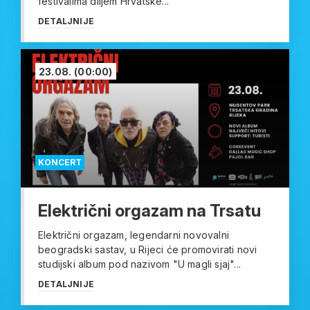
festivalima diljem Hrvatske...
DETALJNIJE
23.08.
(00:00)
KONCERT
Električni orgazam na Trsatu
Električni orgazam, legendarni novovalni
beogradski sastav, u Rijeci će promovirati novi
studijski album pod nazivom "U magli sjaj"...
DETALJNIJE