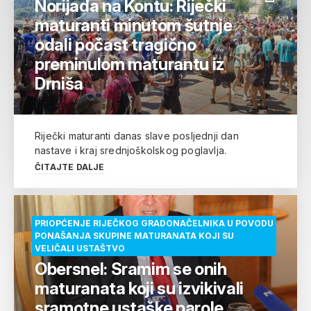
Norijada na Kontu: Riječki
maturanti minutom šutnje
odali počast tragično
preminulom maturantu iz
Drniša
Riječki maturanti danas slave posljednji dan
nastave i kraj srednjoškolskog poglavlja.
ČITAJTE DALJE
PRIOPĆENJE RIJEČKOG GRADONAČELNIKA U POVODU
PONAŠANJA SKUPINE MATURANATA KOJI SU
VELIČALI USTAŠTVO
Obersnel: Sramim se onih
maturanata koji su izvikivali
sramotne ustaške parole