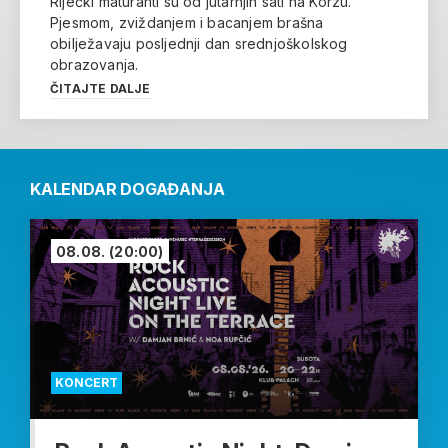
Riječki maturanti su od jutarnjih sati na Korzu.
Pjesmom, zviždanjem i bacanjem brašna
obilježavaju posljednji dan srednjoškolskog
obrazovanja.
ČITAJTE DALJE
KALENDAR DOGAĐANJA
08.08.
(20:00)
KONCERT