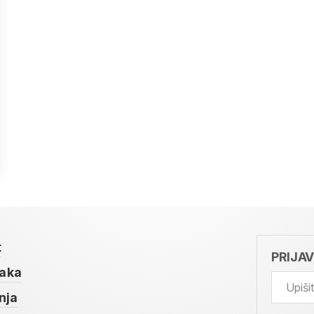
t
PRIJA
taka
nja