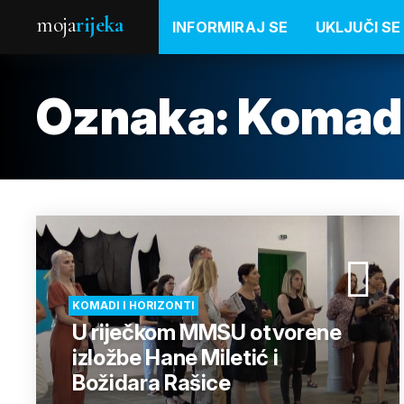
moja
rijeka
INFORMIRAJ SE
UKLJUČI SE
Oznaka:
Komad
KOMADI I HORIZONTI
U riječkom MMSU otvorene
izložbe Hane Miletić i
Božidara Rašice