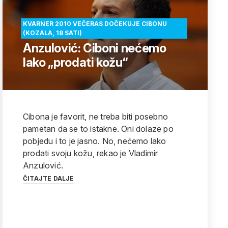
KVARNER 2010 VEČERAS DOČEKUJE CIBONU
(KOZALA, 18 SATI)
Anzulović: Ciboni nećemo
lako „prodati kožu“
Cibona je favorit, ne treba biti posebno
pametan da se to istakne. Oni dolaze po
pobjedu i to je jasno. No, nećemo lako
prodati svoju kožu, rekao je Vladimir
Anzulović.
ČITAJTE DALJE