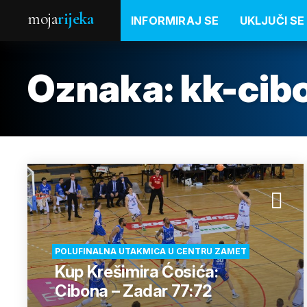
moja
rijeka
INFORMIRAJ SE
UKLJUČI SE
Oznaka:
kk-cib
POLUFINALNA UTAKMICA U CENTRU ZAMET
Kup Krešimira Ćosića:
Cibona – Zadar 77:72