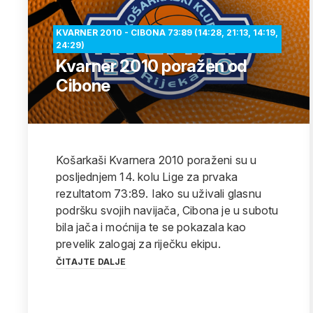
KVARNER 2010 - CIBONA 73:89 (14:28, 21:13, 14:19,
24:29)
Kvarner 2010 poražen od
Cibone
Košarkaši Kvarnera 2010 poraženi su u
posljednjem 14. kolu Lige za prvaka
rezultatom 73:89. Iako su uživali glasnu
podršku svojih navijača, Cibona je u subotu
bila jača i moćnija te se pokazala kao
prevelik zalogaj za riječku ekipu.
ČITAJTE DALJE