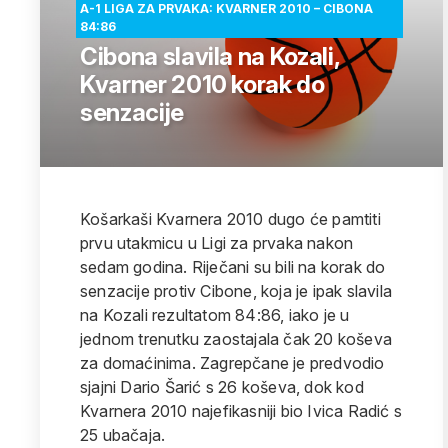
A-1 LIGA ZA PRVAKA: KVARNER 2010 – CIBONA
84:86
Cibona slavila na Kozali,
Kvarner 2010 korak do
senzacije
Košarkaši Kvarnera 2010 dugo će pamtiti
prvu utakmicu u Ligi za prvaka nakon
sedam godina. Riječani su bili na korak do
senzacije protiv Cibone, koja je ipak slavila
na Kozali rezultatom 84:86, iako je u
jednom trenutku zaostajala čak 20 koševa
za domaćinima. Zagrepčane je predvodio
sjajni Dario Šarić s 26 koševa, dok kod
Kvarnera 2010 najefikasniji bio Ivica Radić s
25 ubačaja.