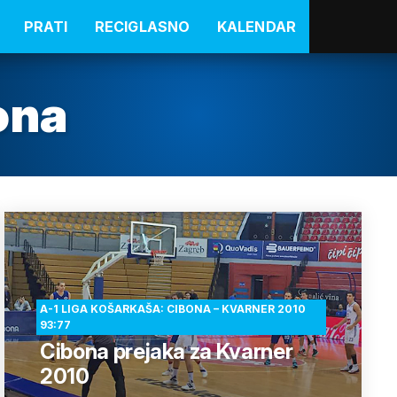
PRATI
RECIGLASNO
KALENDAR
ona
A-1 LIGA KOŠARKAŠA: CIBONA – KVARNER 2010
93:77
Cibona prejaka za Kvarner
2010