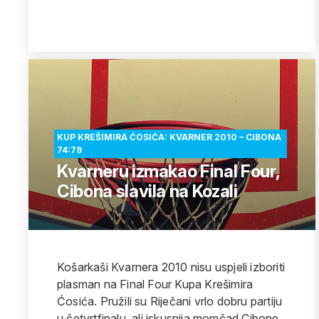
KUP KREŠIMIRA ĆOSIĆA: KVARNER 2010 – CIBONA
74:79
Kvarneru izmakao Final Four,
Cibona slavila na Kozali
Košarkaši Kvarnera 2010 nisu uspjeli izboriti
plasman na Final Four Kupa Krešimira
Ćosića. Pružili su Riječani vrlo dobru partiju
u četvrtfinalu, ali iskusnija momčad Cibone