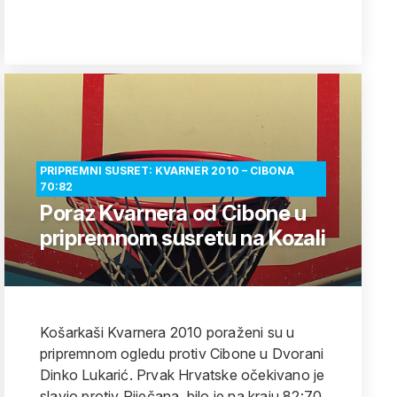
PRIPREMNI SUSRET: KVARNER 2010 – CIBONA
70:82
Poraz Kvarnera od Cibone u
pripremnom susretu na Kozali
Košarkaši Kvarnera 2010 poraženi su u
pripremnom ogledu protiv Cibone u Dvorani
Dinko Lukarić. Prvak Hrvatske očekivano je
slavio protiv Riječana, bilo je na kraju 82:70