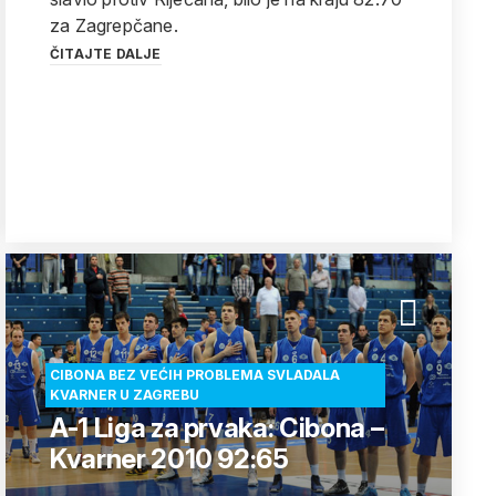
za Zagrepčane.
ČITAJTE DALJE
CIBONA BEZ VEĆIH PROBLEMA SVLADALA
KVARNER U ZAGREBU
A-1 Liga za prvaka: Cibona –
Kvarner 2010 92:65