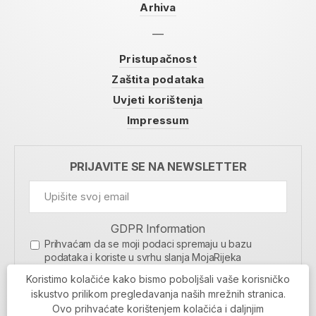
Arhiva
Pristupačnost
Zaštita podataka
Uvjeti korištenja
Impressum
PRIJAVITE SE NA NEWSLETTER
GDPR Information
Prihvaćam da se moji podaci spremaju u bazu
podataka i koriste u svrhu slanja MojaRijeka
newslettera
Koristimo kolačiće kako bismo poboljšali vaše korisničko
MOJARIJEKA NEWSLETTER
iskustvo prilikom pregledavanja naših mrežnih stranica.
Ovo prihvaćate korištenjem kolačića i daljnjim
PRIJAVI SE