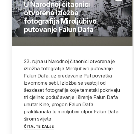
U Narodnoj čitaonici
otvorena izložba
fotografija Miroljubivo
putovanje Falun Dafa
23. rujna u Narodnoj čitaonici otvorena je
izložba fotografija Miroljubivo putovanje
Falun Dafa, uz predavanje Put povratka
izvornome sebi. Izložba se sastoji od
šezdeset fotografija koje tematski pokrivaju
tri cjeline: podučavanje i širenje Falun Dafa
unutar Kine, progon Falun Dafa
praktikanata te miroljubivi otpor Falun Dafa
širom svijeta.
ČITAJTE DALJE