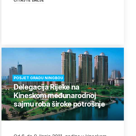
ČITAJTE DALJE
POSJET GRADU NINGBOU
Delegacija Rijeke na
Kineskom međunarodnoj
sajmu roba široke potrošnje