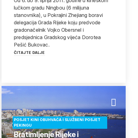
Od 6. do 9. lipnja 2011. godine u kineskom
lučkom gradu Ningbou (6 milijuna
stanovnika), u Pokrajini Zhejiang boravi
delegacija Grada Rijeke koju predvode
gradonačelnik Vojko Obersnel i
predsjednica Gradskog vijeća Dorotea
Pešić Bukovac.
ČITAJTE DALJE
POSJET KINI OBUHVAĆA I SLUŽBENI POSJET
PEKINGU
Bratimljenje Rijeke i