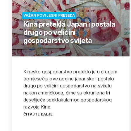
VAŽAN POVIJESNI PRESEDA
Kina pretekla Japan i postala
drugo po veličini
gospodarstvo svijeta
Kinesko gospodarstvo preteklo je u drugom
tromjesečju ove godine japansko i postalo
drugo po veličini gospodarstvo na svijetu
nakon američkoga, čime su okrunjena tri
desetljeća spektakularnog gospodarskog
razvoja Kine.
ČITAJTE DALJE