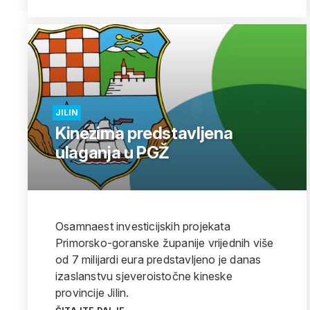
JILIN
Kinezima predstavljena
ulaganja u PGŽ
Osamnaest investicijskih projekata
Primorsko-goranske županije vrijednih više
od 7 milijardi eura predstavljeno je danas
izaslanstvu sjeveroistočne kineske
provincije Jilin.