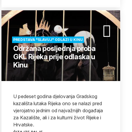
PREDSTAVA "SLAVUJ" ODLAZI U KINU
Održana posljednja proba
GKL Rijeka prije odlaska u
Kinu
U pedeset godina djelovanja Gradskog
kazališta lutaka Rijeka ono se nalazi pred
vjerojatno jednim od najvažnijih događaja
za Kazalište, ali i za kulturni život Rijeke i
Hrvatske.