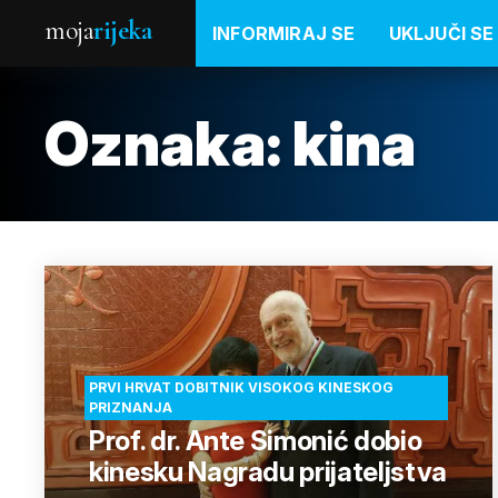
moja
rijeka
INFORMIRAJ SE
UKLJUČI SE
Oznaka:
kina
PRVI HRVAT DOBITNIK VISOKOG KINESKOG
PRIZNANJA
Prof. dr. Ante Simonić dobio
kinesku Nagradu prijateljstva