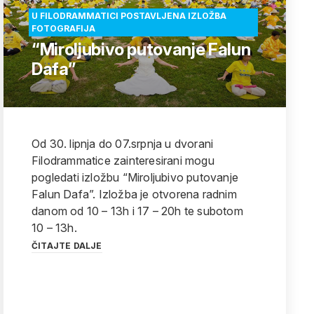
U FILODRAMMATICI POSTAVLJENA IZLOŽBA
FOTOGRAFIJA
“Miroljubivo putovanje Falun
Dafa”
Od 30. lipnja do 07.srpnja u dvorani
Filodrammatice zainteresirani mogu
pogledati izložbu “Miroljubivo putovanje
Falun Dafa”. Izložba je otvorena radnim
danom od 10 – 13h i 17 – 20h te subotom
10 – 13h.
ČITAJTE DALJE