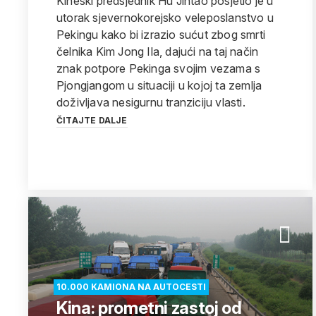
Kineski predsjednik Hu Jintao posjetio je u
utorak sjevernokorejsko veleposlanstvo u
Pekingu kako bi izrazio sućut zbog smrti
čelnika Kim Jong Ila, dajući na taj način
znak potpore Pekinga svojim vezama s
Pjongjangom u situaciji u kojoj ta zemlja
doživljava nesigurnu tranziciju vlasti.
ČITAJTE DALJE
10.000 KAMIONA NA AUTOCESTI
Kina: prometni zastoj od