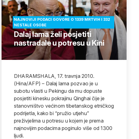
NAJNOVIJI PODACI GOVORE O 1339 MRTVIH I 332
NESTALE OSOBE
Dalaj lama želi posjetiti
nastradale u potresu u Kini
DHARAMSHALA, 17. travnja 2010.
(Hina/AFP) – Dalaj lama pozvao je u
subotu vlasti u Pekingu da mu dopuste
posjetiti kinesku pokrajinu Qinghai čije je
stanovništvo većinom tibetanskog etničkog
podrijetla, kako bi “pružio utjehu”
preživjelima u potresu u kojem je prema
najnovijim podacima poginulo više od 1300
ljudi.