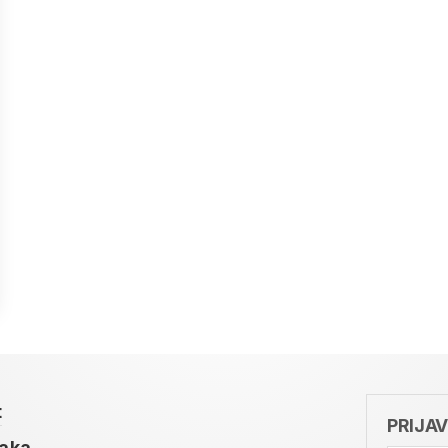
t
PRIJA
taka