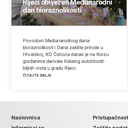
Rijeci obilježen Međunarodni
dan bioraznolikosti
Povodom Međunarodnog dana
bioraznolikosti i Dana zaštite prirode u
Hrvatskoj, KD Čistoća danas je na Korzu
građanima darivala Katalog autohtonih
biljnih vrsta u gradu Rijeci.
ČITAJTE DALJE
Naslovnica
Pristupačnos
Informiraj se
Zaštita poda