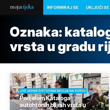
moja
rijeka
INFORMIRAJ SE
UKLJUČI SE
Oznaka:
katalog
vrsta u gradu ri
JOŠ JEDNA ČISTOĆINA AKCIJA NA KORZU
Podjelom Kataloga
autohtonih biljnih vrsta u