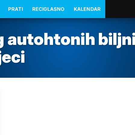
PRATI
RECIGLASNO
KALENDAR
 autohtonih biljn
jeci