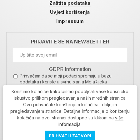
Zaštita podataka
Uvjeti korištenja
Impressum
PRIJAVITE SE NA NEWSLETTER
GDPR Information
Prihvaćam da se moji podaci spremaju u bazu
podataka i koriste u svrhu slanja MojaRijeka
newslettera
Koristimo kolačiće kako bismo poboljšali vaše korisničko
MOJARIJEKA NEWSLETTER
iskustvo prilikom pregledavanja naših mrežnih stranica.
Ovo prihvaćate korištenjem kolačića i daljnjim
PRIJAVI SE
pregledavanjem stranice. Detaljne informacije o korištenju
kolačića na ovoj stranici dostupne su klikom na
više
informacija
.
PRIHVATI I ZATVORI
Povratak na vrh