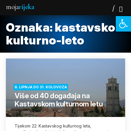
moja
rijeka
Open 
Oznaka:
kastavsko-
kulturno-leto
6. LIPNJA DO 31. KOLOVOZA
Više od 40 događaja na
Kastavskom kulturnom letu
Tijekom 22. Kastavskog kulturnog leta,