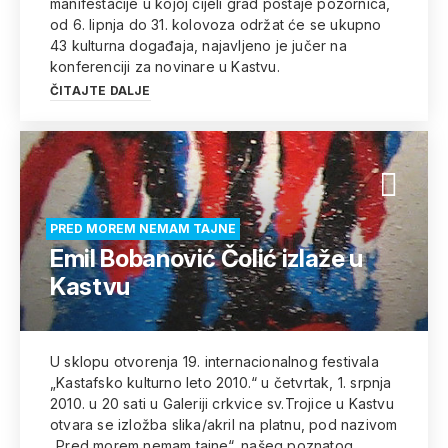
manifestacije u kojoj cijeli grad postaje pozornica,
od 6. lipnja do 31. kolovoza održat će se ukupno
43 kulturna događaja, najavljeno je jučer na
konferenciji za novinare u Kastvu.
ČITAJTE DALJE
PRED MOREM NEMAM TAJNE
Emil Bobanović Čolić izlaže u
Kastvu
U sklopu otvorenja 19. internacionalnog festivala
„Kastafsko kulturno leto 2010.“ u četvrtak, 1. srpnja
2010. u 20 sati u Galeriji crkvice sv.Trojice u Kastvu
otvara se izložba slika/akril na platnu, pod nazivom
„Pred morem nemam tajne“, našeg poznatog