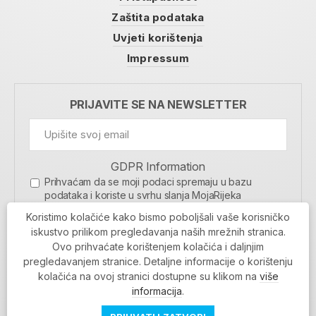
Zaštita podataka
Uvjeti korištenja
Impressum
PRIJAVITE SE NA NEWSLETTER
GDPR Information
Prihvaćam da se moji podaci spremaju u bazu
podataka i koriste u svrhu slanja MojaRijeka
newslettera
Koristimo kolačiće kako bismo poboljšali vaše korisničko
MOJARIJEKA NEWSLETTER
iskustvo prilikom pregledavanja naših mrežnih stranica.
Ovo prihvaćate korištenjem kolačića i daljnjim
PRIJAVI SE
pregledavanjem stranice. Detaljne informacije o korištenju
kolačića na ovoj stranici dostupne su klikom na
više
informacija
.