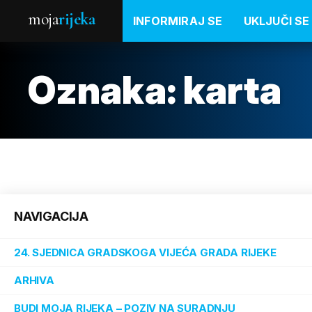
moja
rijeka
INFORMIRAJ SE
UKLJUČI SE
Oznaka:
karta
NAVIGACIJA
24. SJEDNICA GRADSKOGA VIJEĆA GRADA RIJEKE
ARHIVA
BUDI MOJA RIJEKA – POZIV NA SURADNJU