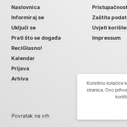
Naslovnica
Pristupačnos
Informiraj se
Zaštita poda
Uključi se
Uvjeti korište
Prati što se događa
Impressum
ReciGlasno!
Kalendar
Prijava
Arhiva
Koristimo kolačiće 
stranica. Ovo prihva
koriš
Povratak na vrh