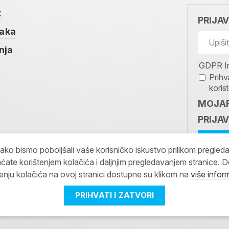
t
PRIJA
taka
nja
GDPR I
Prihv
koris
MOJAR
PRIJAV
kako bismo poboljšali vaše korisničko iskustvo prilikom pregled
ćate korištenjem kolačića i daljnjim pregledavanjem stranice. D
tenju kolačića na ovoj stranici dostupne su klikom na
više infor
PRIHVATI I ZATVORI