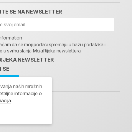
VITE SE NA NEWSLETTER
nformation
aćam da se moji podaci spremaju u bazu podataka i
te u svrhu slanja MojaRijeka newslettera
IJEKA NEWSLETTER
I SE
avanja naših mrežnih
etaljne informacije o
macija
.