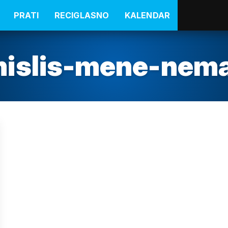
PRATI
RECIGLASNO
KALENDAR
islis-mene-nem