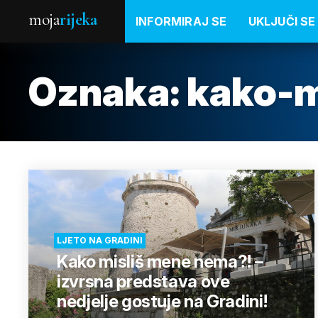
moja
rijeka
INFORMIRAJ SE
UKLJUČI SE
Oznaka:
kako-m
LJETO NA GRADINI
Kako misliš mene nema?! –
izvrsna predstava ove
nedjelje gostuje na Gradini!