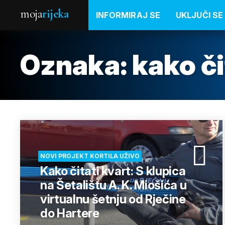
moja
rijeka
INFORMIRAJ SE
UKLJUČI SE
Oznaka:
kako či
NOVI PROJEKT KORTILA UŽIVO
Kako čitati kvart: S klupica
na Šetalištu A. K. Miošića u
virtualnu šetnju od Rječine
do Hartere