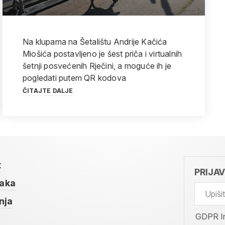
Na klupama na Šetalištu Andrije Kačića
Miošića postavljeno je šest priča i virtualnih
šetnji posvećenih Rječini, a moguće ih je
pogledati putem QR kodova
ČITAJTE DALJE
t
PRIJA
taka
nja
GDPR I