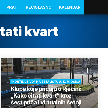
PRATI
RECIGLASNO
KALENDAR
tati kvart
"KORTIL UŽIVO" NA ŠETALIŠTU A. K. MIOŠIĆA
Klupe koje pričaju o Rječini:
„Kako čitati kvart“ kroz
šest priča i virtualnih šetnji