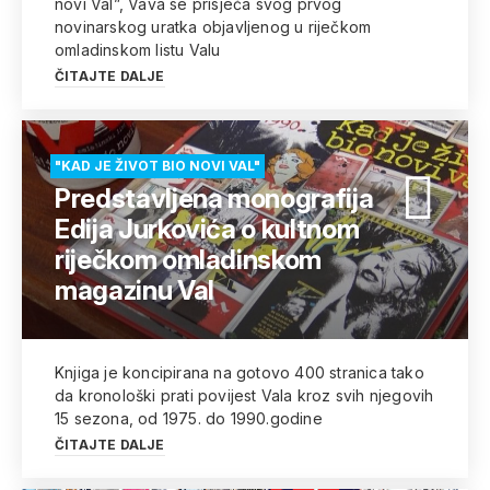
novi Val”, Vava se prisjeća svog prvog
novinarskog uratka objavljenog u riječkom
omladinskom listu Valu
ČITAJTE DALJE
"KAD JE ŽIVOT BIO NOVI VAL"
Predstavljena monografija
Edija Jurkovića o kultnom
riječkom omladinskom
magazinu Val
Knjiga je koncipirana na gotovo 400 stranica tako
da kronološki prati povijest Vala kroz svih njegovih
15 sezona, od 1975. do 1990.godine
ČITAJTE DALJE