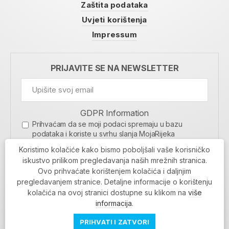
Zaštita podataka
Uvjeti korištenja
Impressum
PRIJAVITE SE NA NEWSLETTER
GDPR Information
Prihvaćam da se moji podaci spremaju u bazu
podataka i koriste u svrhu slanja MojaRijeka
newslettera
Koristimo kolačiće kako bismo poboljšali vaše korisničko
MOJARIJEKA NEWSLETTER
iskustvo prilikom pregledavanja naših mrežnih stranica.
Ovo prihvaćate korištenjem kolačića i daljnjim
PRIJAVI SE
pregledavanjem stranice. Detaljne informacije o korištenju
kolačića na ovoj stranici dostupne su klikom na
više
informacija
.
PRIHVATI I ZATVORI
Povratak na vrh