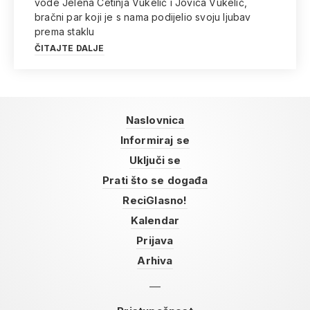
vode Jelena Cetinja Vukelić i Jovica Vukelić,
bračni par koji je s nama podijelio svoju ljubav
prema staklu
ČITAJTE DALJE
Naslovnica
Informiraj se
Uključi se
Prati što se događa
ReciGlasno!
Kalendar
Prijava
Arhiva