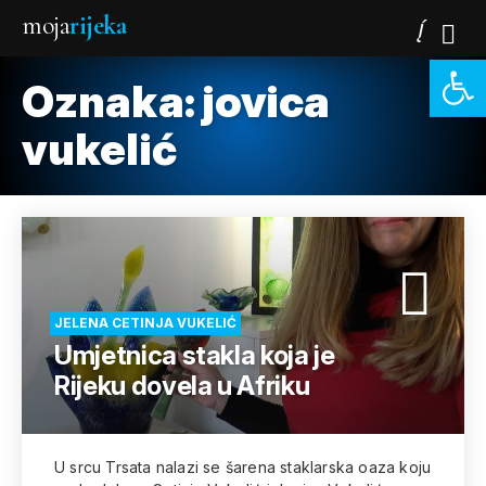
moja
rijeka
Open 
Oznaka:
jovica
vukelić
JELENA CETINJA VUKELIĆ
Umjetnica stakla koja je
Rijeku dovela u Afriku
U srcu Trsata nalazi se šarena staklarska oaza koju