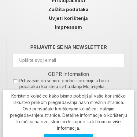
Pristupačnost
Zaštita podataka
Uvjeti korištenja
Impressum
PRIJAVITE SE NA NEWSLETTER
GDPR Information
Prihvaćam da se moji podaci spremaju u bazu
podataka i koriste u svrhu slanja MojaRijeka
newslettera
Koristimo kolačiće kako bismo poboljšali vaše korisničko
MOJARIJEKA NEWSLETTER
iskustvo prilikom pregledavanja naših mrežnih stranica.
Ovo prihvaćate korištenjem kolačića i daljnjim
PRIJAVI SE
pregledavanjem stranice. Detaljne informacije o korištenju
kolačića na ovoj stranici dostupne su klikom na
više
informacija
.