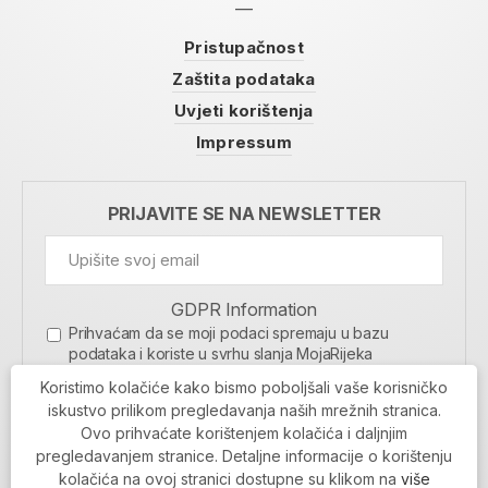
Pristupačnost
Zaštita podataka
Uvjeti korištenja
Impressum
PRIJAVITE SE NA NEWSLETTER
GDPR Information
Prihvaćam da se moji podaci spremaju u bazu
podataka i koriste u svrhu slanja MojaRijeka
newslettera
Koristimo kolačiće kako bismo poboljšali vaše korisničko
MOJARIJEKA NEWSLETTER
iskustvo prilikom pregledavanja naših mrežnih stranica.
Ovo prihvaćate korištenjem kolačića i daljnjim
PRIJAVI SE
pregledavanjem stranice. Detaljne informacije o korištenju
kolačića na ovoj stranici dostupne su klikom na
više