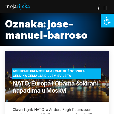
moja
rijeka
Open 
Oznaka:
jose-
manuel-barroso
AGENCIJE PRENOSE REAKCIJE DUŽNOSNIKA I
ČELNIKA ZEMALJA DILJEM SVIJETA
NATO, Europa i Obama šokirani
napadima u Moskvi
Glavni tajnik NATO-a Anders Fogh Rasmussen