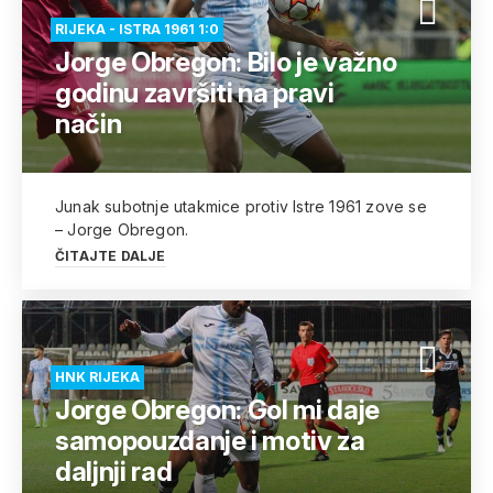
RIJEKA - ISTRA 1961 1:0
Jorge Obregon: Bilo je važno
godinu završiti na pravi
način
Junak subotnje utakmice protiv Istre 1961 zove se
– Jorge Obregon.
ČITAJTE DALJE
HNK RIJEKA
Jorge Obregon: Gol mi daje
samopouzdanje i motiv za
daljnji rad