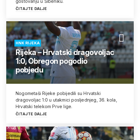
gostovanju u Šibeniku.
ČITAJTE DALJE
HNK RIJEKA
Rijeka – Hrvatski dragovoljac
1:0, Obregon pogodio
pobjedu
Nogometaši Rijeke pobijedili su Hrvatski
dragovoljac 1:0 u utakmici posljednjeg, 36. kola,
Hrvatski telekom Prve lige.
ČITAJTE DALJE