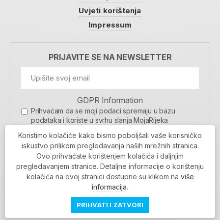
Uvjeti korištenja
Impressum
PRIJAVITE SE NA NEWSLETTER
GDPR Information
Prihvaćam da se moji podaci spremaju u bazu
podataka i koriste u svrhu slanja MojaRijeka
newslettera
Koristimo kolačiće kako bismo poboljšali vaše korisničko
MOJARIJEKA NEWSLETTER
iskustvo prilikom pregledavanja naših mrežnih stranica.
Ovo prihvaćate korištenjem kolačića i daljnjim
PRIJAVI SE
pregledavanjem stranice. Detaljne informacije o korištenju
kolačića na ovoj stranici dostupne su klikom na
više
informacija
.
PRIHVATI I ZATVORI
Povratak na vrh