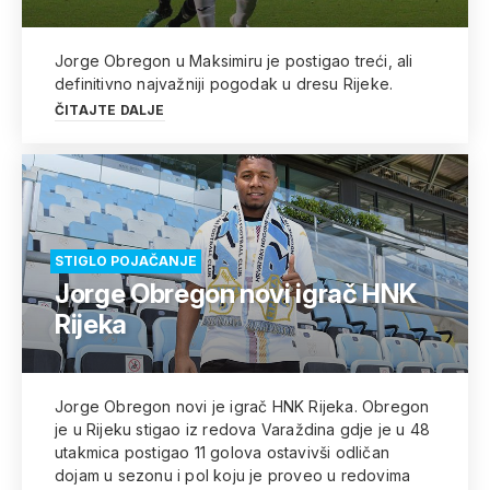
Jorge Obregon u Maksimiru je postigao treći, ali
definitivno najvažniji pogodak u dresu Rijeke.
ČITAJTE DALJE
STIGLO POJAČANJE
Jorge Obregon novi igrač HNK
Rijeka
Jorge Obregon novi je igrač HNK Rijeka. Obregon
je u Rijeku stigao iz redova Varaždina gdje je u 48
utakmica postigao 11 golova ostavivši odličan
dojam u sezonu i pol koju je proveo u redovima