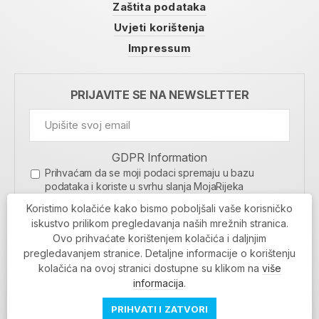
Zaštita podataka
Uvjeti korištenja
Impressum
PRIJAVITE SE NA NEWSLETTER
GDPR Information
Prihvaćam da se moji podaci spremaju u bazu
podataka i koriste u svrhu slanja MojaRijeka
newslettera
Koristimo kolačiće kako bismo poboljšali vaše korisničko
MOJARIJEKA NEWSLETTER
iskustvo prilikom pregledavanja naših mrežnih stranica.
Ovo prihvaćate korištenjem kolačića i daljnjim
PRIJAVI SE
pregledavanjem stranice. Detaljne informacije o korištenju
kolačića na ovoj stranici dostupne su klikom na
više
informacija
.
PRIHVATI I ZATVORI
Povratak na vrh