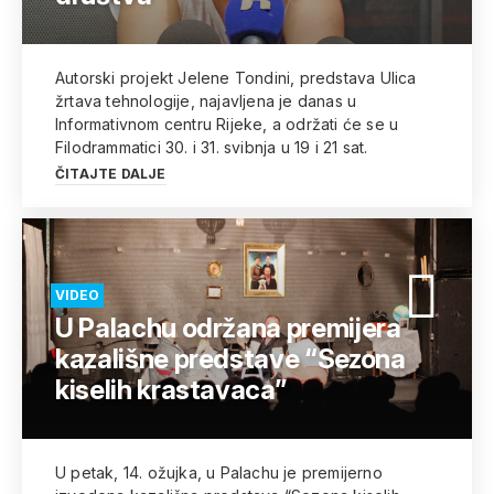
Autorski projekt Jelene Tondini, predstava Ulica
žrtava tehnologije, najavljena je danas u
Informativnom centru Rijeke, a održati će se u
Filodrammatici 30. i 31. svibnja u 19 i 21 sat.
ČITAJTE DALJE
VIDEO
U Palachu održana premijera
kazališne predstave “Sezona
kiselih krastavaca”
U petak, 14. ožujka, u Palachu je premijerno