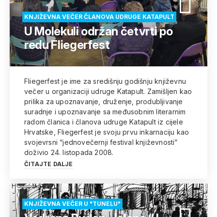
KNJIŽEVNA VEČER ČLANOVA UDRUGE KATAPULT
U Molekuli održan četvrti po
redu Fliegerfest
Fliegerfest je ime za središnju godišnju književnu
večer u organizaciji udruge Katapult. Zamišljen kao
prilika za upoznavanje, druženje, produbljivanje
suradnje i upoznavanje sa međusobnim literarnim
radom članica i članova udruge Katapult iz cijele
Hrvatske, Fliegerfest je svoju prvu inkarnaciju kao
svojevrsni “jednovečernji festival književnosti”
doživio 24. listopada 2008.
ČITAJTE DALJE
KNJIŽEVNA VEČER U "TUNELU"