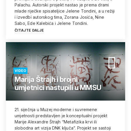
Palachu. Autorski projekt nastao je prema drami
mlade riječke spisateljice Jelene Tondini, a u režiji
i izvedbi autorskog tima, Zorana Josića, Nine
Sabo, Ede Kalebića i Jelene Tondini.
ČITAJTE DALJE
VIDEO
Marija Štrajh i brojni
umjetnici nastupili u MMSU
21. siječnja u Muzej moderne i suvremene
umjetnosti predstavljen je konceptualni projekt
Marije Alexandre Štrajh “Metafizika krvi ili
slobodna art vizija DNK ključa”. Projekt se sastoji