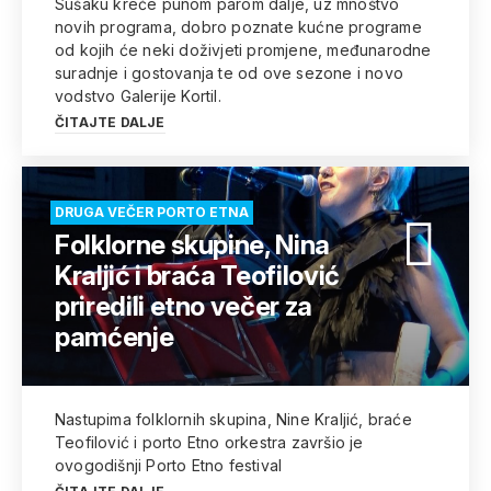
Sušaku kreće punom parom dalje, uz mnoštvo
novih programa, dobro poznate kućne programe
od kojih će neki doživjeti promjene, međunarodne
suradnje i gostovanja te od ove sezone i novo
vodstvo Galerije Kortil.
ČITAJTE DALJE
DRUGA VEČER PORTO ETNA
Folklorne skupine, Nina
Kraljić i braća Teofilović
priredili etno večer za
pamćenje
Nastupima folklornih skupina, Nine Kraljić, braće
Teofilović i porto Etno orkestra završio je
ovogodišnji Porto Etno festival