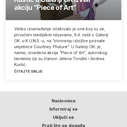
akciju “Piece of Art”
Veliko iznenađenje očekivalo je one koji su se,
privučeni medijskim objavama, 9.4. našli u Galeriji
OK. u K.U.N.S.-u, na “otvorenju izložbe poznate
umjetnice Courtney Phuture”. U Galeriji OK. je,
naime, izvedena akcija “Piece of Art”, autorskog
tandema čiji su članovi Jelena Tondini i Andrea
Kustić.
ČITAJTE DALJE
Naslovnica
Informiraj se
Uključi se
Prati što se događa