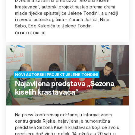
izvedena kazališna predstava “Sezona kiselih
krastavaca”, autorski projekt nastao prema drami
mlade riječke spisateljice Jelene Tondini, a u režiji
i izvedbi autorskog tima – Zorana Josića, Nine
Sabo, Ede Kalebića te Jelene Tondini.
ČITAJTE DALJE
NOVI AUTORSKI PROJEKT JELENE TONDINI
Najavljena predstava „Sezona
kiselih krastavaca“
Na press konferenciji održanoj u Informativnom
centru grada Rijeke, najavljena je humoristična
predstava Sezona Kiselih krastavaca koja će svoju
premijeru doživjeti u petak, 14. ožujka u 20 sati, u