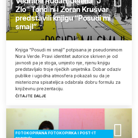
Vedrana Rudan, Jelena “J
Zlo” Tondini i Zoran Krušvar
predstavili knjigu “Posudi mi
smajl”
Knjiga “Posudi mi smajl” potpisana je pseudonimom
Nora Verde. Pravi identitet autorice skriven je od
javnosti pa je stoga, umjesto nje, njenu knjigu
predstavljalo troje riječkih umjetnika. Dobar odaziv
publike i ugodna atmosfera pokazali su da je
misteriozna spisateljica odabrala dobru formulu za
književnu prezentaciju.
ČITAJTE DALJE
FOTOKOPIRANA FOTOKOPIRKA I POST-IT