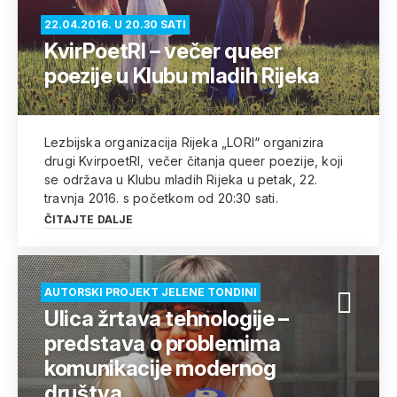
22.04.2016. U 20.30 SATI
KvirPoetRI – večer queer
poezije u Klubu mladih Rijeka
Lezbijska organizacija Rijeka „LORI“ organizira
drugi KvirpoetRI, večer čitanja queer poezije, koji
se održava u Klubu mladih Rijeka u petak, 22.
travnja 2016. s početkom od 20:30 sati.
ČITAJTE DALJE
AUTORSKI PROJEKT JELENE TONDINI
Ulica žrtava tehnologije –
predstava o problemima
komunikacije modernog
društva