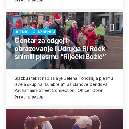
ČITAJTE DALJE
UČENICI I GLAZBENICI
Centar za odgoj i
obrazovanje i Udruga Ri Rock
snimili pjesmu “Riječki Božić”
Glazbu i tekst napisala je Jelena Tondini, a pjesmu
izvela skupina “Lumbrela”, uz članove bendova
Pachamama Street Connection i Officer Down.
ČITAJTE DALJE