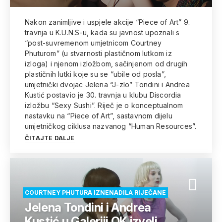
Nakon zanimljive i uspjele akcije “Piece of Art” 9.
travnja u K.U.N.S-u, kada su javnost upoznali s
“post-suvremenom umjetnicom Courtney
Phuturom” (u stvarnosti plastičnom lutkom iz
izloga) i njenom izložbom, sačinjenom od drugih
plastičnih lutki koje su se “ubile od posla”,
umjetnički dvojac Jelena “J-zlo” Tondini i Andrea
Kustić postavio je 30. travnja u klubu Discordia
izložbu “Sexy Sushi”. Riječ je o konceptualnom
nastavku na “Piece of Art”, sastavnom dijelu
umjetničkog ciklusa nazvanog “Human Resources”.
ČITAJTE DALJE
COURTNEY PHUTURA IZNENADILA RIJEČANE
Jelena Tondini i Andrea
Kustić u Galeriji OK izveli