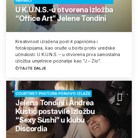
PAPIRIĆI
U K.U.N.S.-u otvorena izložba
“Office Art” Jelene Tondini
Kreativnost izražena post-it papirićima i
fotokopijama, kao oruđe u borbi protiv uredske
učmalosti. U K.U.N.S. – u otvorena prva samostalna
izložba umjetnice poznatije kao “J – Zlo”.
ČITAJTE DALJE
COURTNEY PHUTURA PONOVO IZLAŽE
Jelena Tondini i Andrea
Kustić postavile izložbu
“Sexy Sushi” u klubu
Discordia