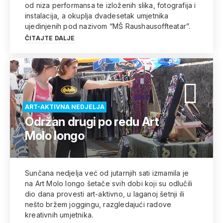
od niza performansa te izloženih slika, fotografija i
instalacija, a okuplja dvadesetak umjetnika
ujedinjenih pod nazivom “MŠ Raushausoffteatar”.
ČITAJTE DALJE
ART-AKTIVNA NEDJELJA
Održan drugi po redu Art
Molo longo
Sunčana nedjelja već od jutarnjih sati izmamila je
na Art Molo longo šetače svih dobi koji su odlučili
dio dana provesti art-aktivno, u laganoj šetnji ili
nešto bržem joggingu, razgledajući radove
kreativnih umjetnika.