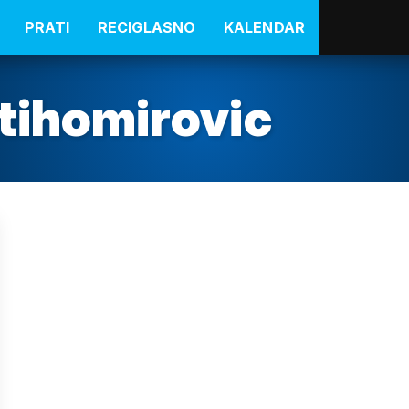
PRATI
RECIGLASNO
KALENDAR
-tihomirovic