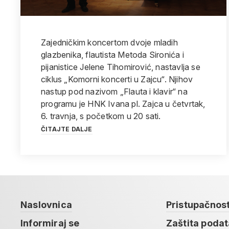
Zajedničkim koncertom dvoje mladih
glazbenika, flautista Metoda Sironića i
pijanistice Jelene Tihomirović, nastavlja se
ciklus „Komorni koncerti u Zajcu“. Njihov
nastup pod nazivom „Flauta i klavir“ na
programu je HNK Ivana pl. Zajca u četvrtak,
6. travnja, s početkom u 20 sati.
ČITAJTE DALJE
Naslovnica
Pristupačnos
Informiraj se
Zaštita poda