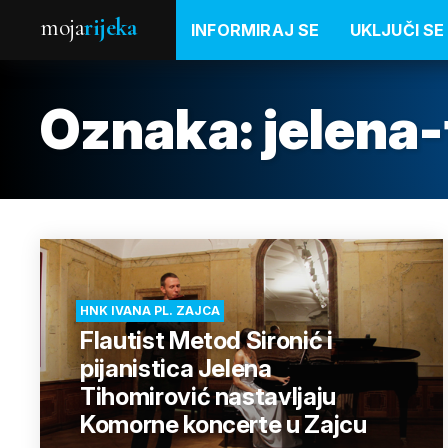
moja
rijeka
INFORMIRAJ SE
UKLJUČI SE
Oznaka:
jelena
HNK IVANA PL. ZAJCA
Flautist Metod Sironić i
pijanistica Jelena
Tihomirović nastavljaju
Komorne koncerte u Zajcu