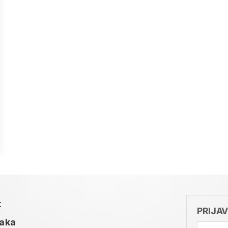
t
PRIJA
taka