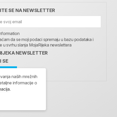
VITE SE NA NEWSLETTER
nformation
aćam da se moji podaci spremaju u bazu podataka i
te u svrhu slanja MojaRijeka newslettera
IJEKA NEWSLETTER
I SE
avanja naših mrežnih
etaljne informacije o
macija
.