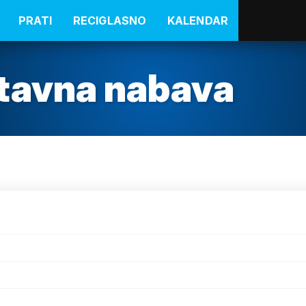
PRATI
RECIGLASNO
KALENDAR
tavna nabava