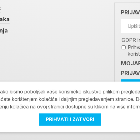
t
PRIJA
taka
nja
GDPR I
Prihv
koris
MOJAR
PRIJAV
kako bismo poboljšali vaše korisničko iskustvo prilikom pregled
ćate korištenjem kolačića i daljnjim pregledavanjem stranice. D
tenju kolačića na ovoj stranici dostupne su klikom na
više infor
PRIHVATI I ZATVORI