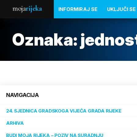
moja
rijeka
INFORMIRAJ SE
UKLJUČI SE
Oznaka:
jednos
NAVIGACIJA
24. SJEDNICA GRADSKOGA VIJEĆA GRADA RIJEKE
ARHIVA
BUDI MOJA RIJEKA – POZIV NA SURADNJU