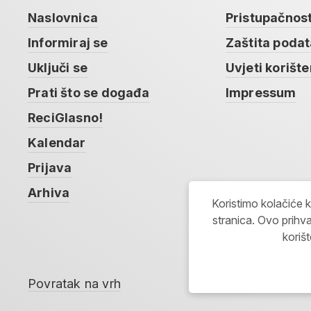
Naslovnica
Pristupačnos
Informiraj se
Zaštita poda
Uključi se
Uvjeti korište
Prati što se događa
Impressum
ReciGlasno!
Kalendar
Prijava
Arhiva
Koristimo kolačiće 
stranica. Ovo prihva
koriš
Povratak na vrh