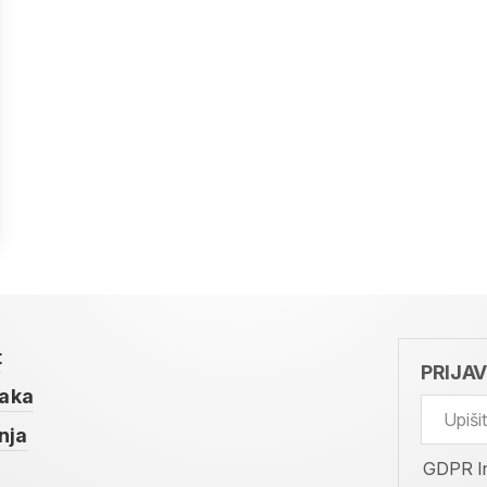
t
PRIJA
taka
nja
GDPR I