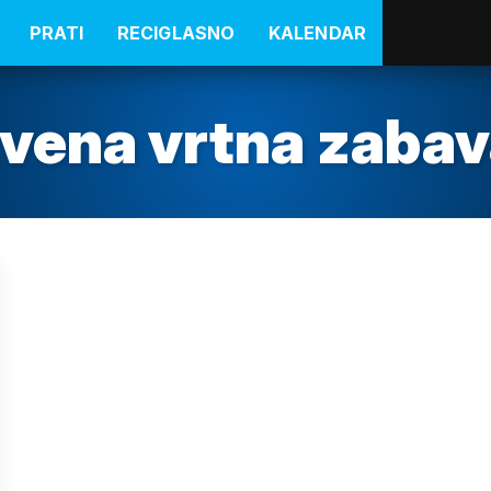
PRATI
RECIGLASNO
KALENDAR
tvena vrtna zaba