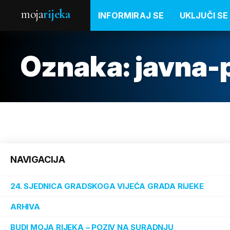
moja
rijeka
INFORMIRAJ SE
UKLJUČI SE
Oznaka:
javna-
NAVIGACIJA
24. SJEDNICA GRADSKOGA VIJEĆA GRADA RIJEKE
ARHIVA
BUDI MOJA RIJEKA – POZIV NA SURADNJU