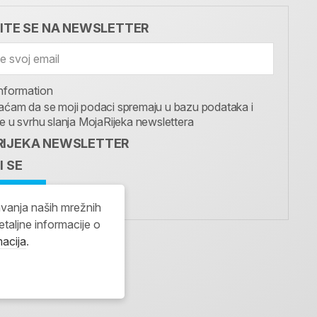
VITE SE NA NEWSLETTER
nformation
aćam da se moji podaci spremaju u bazu podataka i
te u svrhu slanja MojaRijeka newslettera
IJEKA NEWSLETTER
I SE
avanja naših mrežnih
etaljne informacije o
macija
.