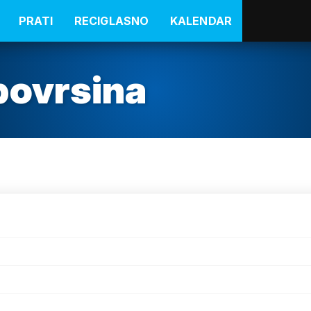
PRATI
RECIGLASNO
KALENDAR
povrsina