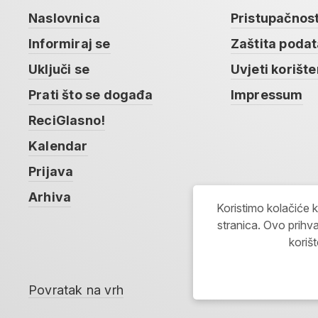
Naslovnica
Pristupačnos
Informiraj se
Zaštita poda
Uključi se
Uvjeti korište
Prati što se događa
Impressum
ReciGlasno!
Kalendar
Prijava
Arhiva
Koristimo kolačiće 
stranica. Ovo prihva
koriš
Povratak na vrh