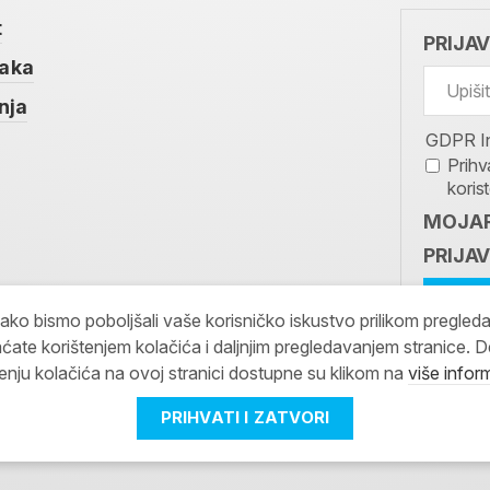
t
PRIJA
taka
nja
GDPR I
Prihv
koris
MOJAR
PRIJAV
kako bismo poboljšali vaše korisničko iskustvo prilikom pregled
ćate korištenjem kolačića i daljnjim pregledavanjem stranice. D
tenju kolačića na ovoj stranici dostupne su klikom na
više infor
PRIHVATI I ZATVORI